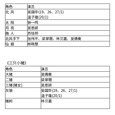
角色
演员
北 风
吴国华(19、26、27/1)
温子雄(20/1)
太 阳
钟一鸣
月 亮
吴思颕
路 人
苏钰桥
北风手下
张伟平、梁翠珊、林贝嘉、吴倩衡
仙 姬
林晓慧
《三只小猪》
角色
演员
大猪
吴倩衡
二猪
梁翠珊
三猪(猪女)
吴思颕
灰狼
吴国华(19、26、27/1)
温子雄(20/1)
猪妈
林贝嘉