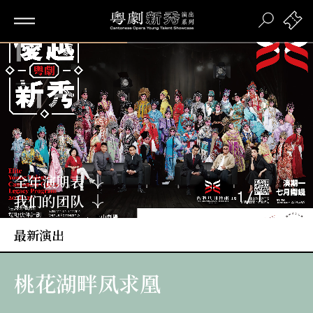
Loaded
:
100.00%
全年演期表
1
/
1
我们的团队
最新演出
桃花湖畔凤求凰