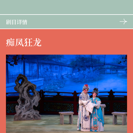
剧目详情
痴凤狂龙