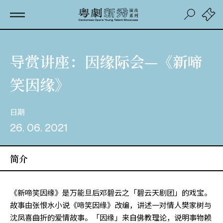
导赏讲座：因缘际会—《新啼
笑因缘》
日期
26. 06. 2021
简介
《新啼笑因缘》是万能旦后邓碧云之「碧云天剧团」的戏宝。
故事由张恨水小说《啼笑因缘》改编，讲述一对情人樊家树与
沈凤喜曲折的爱情故事。「因缘」来自佛教理论，说明事物赖