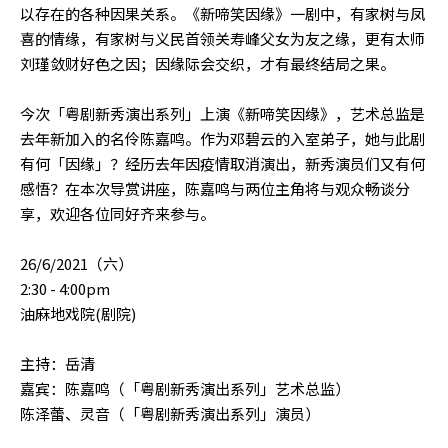
以存在的各种因果关系。《新啼笑因缘》一剧中，有家树与凤
喜的情缘，有家树与义民首领关寿峰父女为友之缘，更有太师
刘瑾敛财好色之因；因缘际会交织，才有最终结局之果。
今次「粤剧新秀演出系列」上演《新啼笑因缘》，艺术总监是
去年新加入的名伶陈嘉鸣。作为邓碧云的入室弟子，她与此剧
有何「因缘」？经历去年因疫情取消演出，新秀演员们又有何
感悟？在本次导赏讲座，陈嘉鸣与两位主角将与观众畅谈分
享，欢迎各位同好齐来参与。
26/6/2021（六）
2:30 - 4:00pm
油麻地戏院(剧院)
主持：岳清
嘉宾：陈嘉鸣（「粤剧新秀演出系列」艺术总监）
陈泽蕾、灵音（「粤剧新秀演出系列」演员）