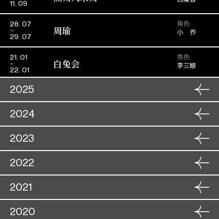
11. 09
角色
28. 07
周瑜
小 乔
29. 07
角色
21. 01
白兔会
李三娘
22. 01
2025
角色
04. 12
2024
宝剑重挥万丈虹
梅玉冰
05. 12
角色
09. 11
2023
九天玄女
角色
冷艳
02. 12
10. 11
紫钗记
霍小玉
03. 12
角色
18. 09
2022
痴心巧夺汉宫花
角色
琳 瑯
08. 09
19. 09
火网梵宫十四年
绿翘
09. 09
角色
19. 09
2021
龙凤争挂帅
角色
司徒美
05. 08
20. 09
百战荣归迎彩凤
角色
林凤仪
26. 07
06. 08
隋宫十载菱花梦
角色
22. 09
2020
杨双卿
丹凤飞临野鹤家
27. 07
角色
小红
20. 07