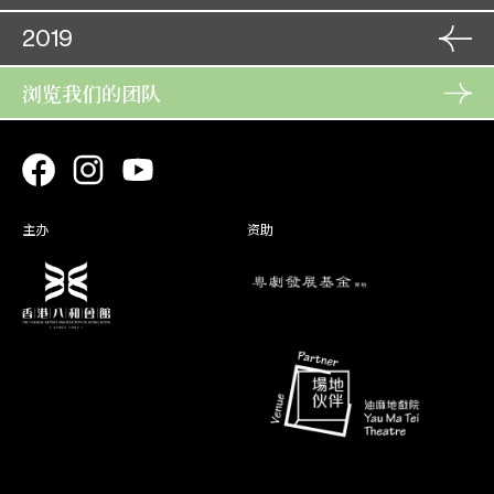
23. 09
白兔会
角色
岳绣英
06. 01
21. 07
江山锦绣月团圆
角色
01. 11
2019
角色
也先邸儿
24. 06
胡不归(补场)
07. 01
双珠凤
春 桃
秋 华
02. 11
25. 06
角色
16. 07
火网梵宫十四年
角色
浏览我们的团队
11. 10
李兰英
燕归人未归
17. 07
角色
惜 花
28. 10
12. 10
雄才伟略女儿兵
玉蟾公主
29. 10
角色
12. 02
龙凤争挂帅 (取消)
角色
06. 09
司徒美
六月雪
13. 02
角色
荔 香
26. 10
07. 09
贩马记(补场)
春 花 / 赵
26. 10
角色
莲珠
08. 02
主办
资助
艳阳长照牡丹红 (取消)
杜鹃红
09. 02