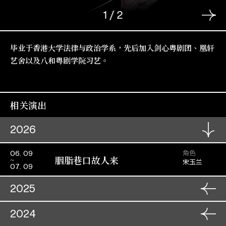
1
/
2
毕业于香港大学法律与政治学系，先后加入剑心粤剧团、凰轩
艺舍以及八和粤剧学院习艺。
相关演出
2026
角色
06. 09
胭脂巷口故人来
宋玉兰
07. 09
2025
角色
28. 11
2024
一楼风雪夜归人
管仲芳
29. 11