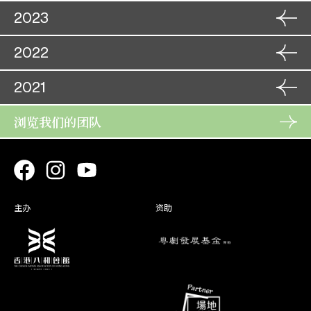
角色
14. 11
2023
糟糠情
角色
郑巧儿
11. 09
15. 11
紫钗记
霍小玉
12. 09
角色
12. 10
2022
章台柳
角色
柳惜青
11. 11
13. 10
一剑双鞭碎海棠
角色
招海棠
04. 09
12. 11
无情宝剑有情天
角色
27. 08
2021
吕悼慈
仗义居然嫂作妻
06. 09
角色
韦贞娴
12. 09
28. 08
三战定江山
角色
柳茹香
28. 07
13. 09
无情宝剑有情天
角色
浏览我们的团队
26. 09
角色
吕悼慈
31. 07
三看御妹刘金定
29. 07
梦断香销四十年
刘金定
唐 琬
27. 09
01. 08
角色
03. 08
桂枝告状
角色
李桂枝
20. 06
04. 08
刁蛮元帅莽将军
角色
萧月娥
26. 07
21. 06
帝女花
长平公主
28. 07
角色
04. 01
古老排场折子戏
史玉兰
主办
资助
05. 01
角色
16. 01
洛神
甄 宓
17. 01