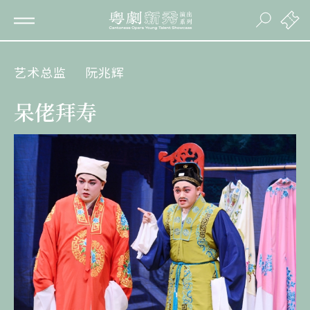
艺术总监
阮兆辉
呆佬拜寿