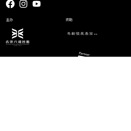
王希頴
戴大姐
主办
资助
林玮婷
戴二姐
韦子健
大女婿
演期二 小册子
柳御风
二女婿
张宛云
三 姑
苏永江
刘 父/丧 家
消息
联络资料
香港油麻地弥敦道493号展望大厦4字
郑雅琪
春 梅
艺术团队
楼A座
演出节目
电话
推广、教育及交流
(852) 2384 2939