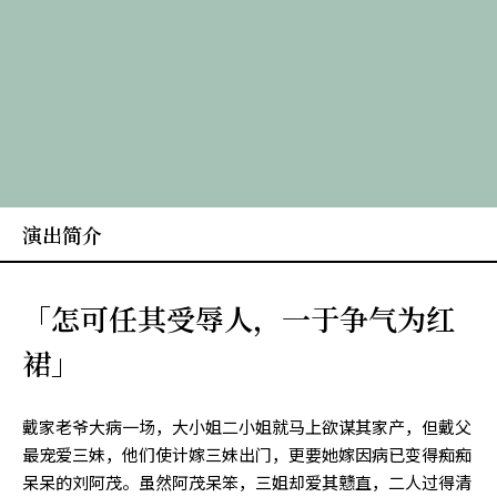
演出简介
「怎可任其受辱人，一于争气为红
裙」
戴家老爷大病一场，大小姐二小姐就马上欲谋其家产，但戴父
最宠爱三妹，他们使计嫁三妹出门，更要她嫁因病已变得痴痴
呆呆的刘阿茂。虽然阿茂呆笨，三姐却爱其戆直，二人过得清