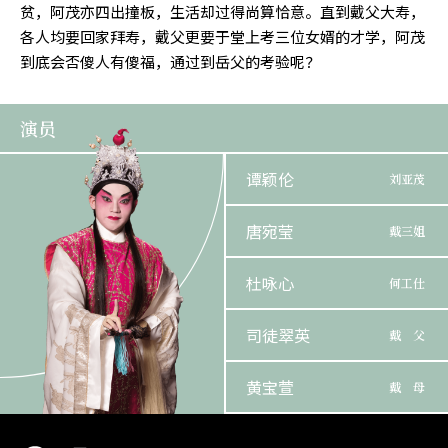
贫，阿茂亦四出撞板，生活却过得尚算恰意。直到戴父大寿，
各人均要回家拜寿，戴父更要于堂上考三位女婿的才学，阿茂
到底会否傻人有傻福，通过到岳父的考验呢？
演员
谭颖伦
刘亚茂
唐宛莹
戴三姐
杜咏心
何工仕
司徒翠英
戴 父
黄宝萱
戴 母
林汶声
老 师