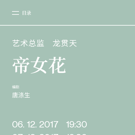
目录
艺术总监
龙贯天
帝女花
编剧
唐涤生
06. 12. 2017
19:30