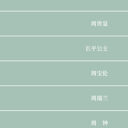
周世显
长平公主
周宝伦
周瑞兰
周 钟