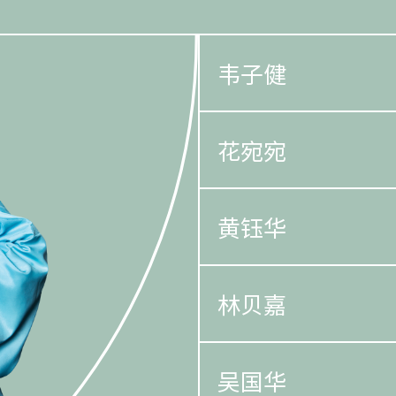
韦子健
花宛宛
黄钰华
林贝嘉
吴国华