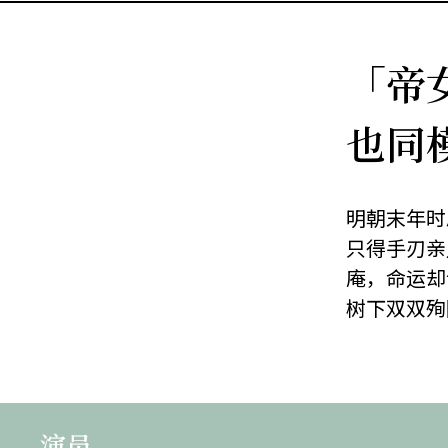
「帝
也同
明朝末年时
只得手刃亲
庵，命运却
树下双双殉
演员