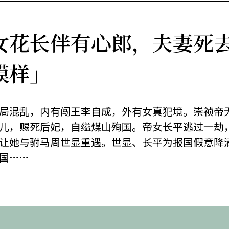
女花长伴有心郎，夫妻死
模样」
局混乱，内有闯王李自成，外有女真犯境。崇祯帝
儿，赐死后妃，自缢煤山殉国。帝女长平逃过一劫
让她与驸马周世显重遇。世显、长平为报国假意降
国……