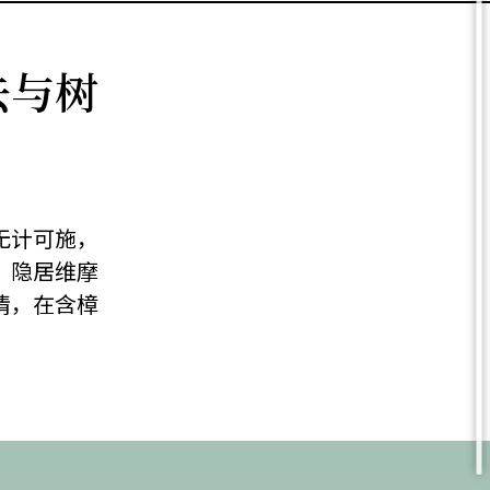
去与树
无计可施，
，隐居维摩
清，在含樟