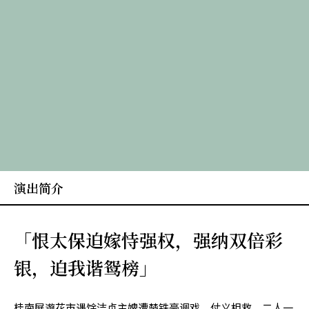
演出简介
「恨太保迫嫁恃强权，强纳双倍彩
银，迫我谐鸳榜」
桂南屏遊花市遇馀洁贞主婢遭楚铁豪调戏，仗义相救，二人一