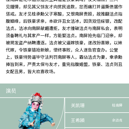
见鍾情，却见其父馀友才向贫民追数，忿而痛打并逼撕债据作
惩戒。友才见桂承勳父子寒酸，又恨南屏责殴，故推翻洁贞指
腹姻缘，后铁豪求亲，本欲许丑女洁冰，因贪双倍綵银，改配
洁贞。洁冰向南屏献媚遭拒，友才撞破洁贞与南屏私会，表明
须备聘礼与其家产一样，方能娶洁贞。南屏抢先临门迎亲，却
被揭发盗产纳聘遭逐。洁贞被父逼嫁铁豪，遂改扮喜娘，以妹
代嫁，令铁豪错抢新娘，惜终事败，众人遂告官查办。公堂
上，铁豪恃势逼毕守法判罚南屏等人，霸佔洁贞为妻，幸承勳
捧旨到来，严责太保与友才，重完指腹婚盟，铁豪、洁贞则丑
女配丑男，皆大欢喜收场。
演员
关凯珊
桂南屏
王希頴
余洁贞