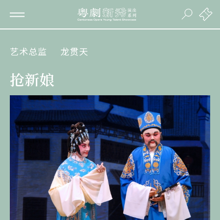
艺术总监
龙贯天
抢新娘