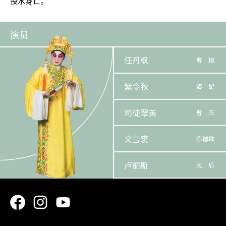
投水身亡。
演员
任丹枫
曹 植
紫令秋
宓 妃
司徒翠英
曹 丕
文雪裘
陈德珠
卢丽斯
太 后
陈永光
陈 矫
鍾一鸣
曹 操