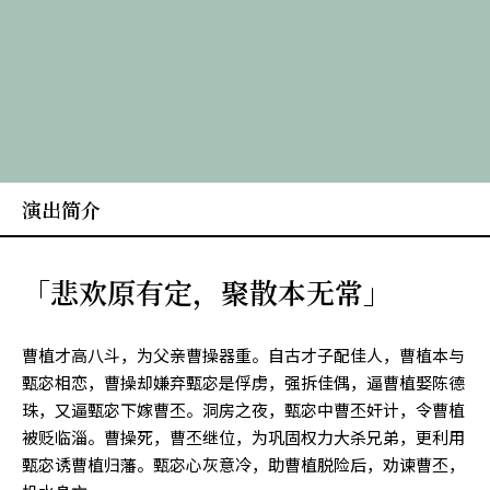
演出简介
「悲欢原有定，聚散本无常」
曹植才高八斗，为父亲曹操器重。自古才子配佳人，曹植本与
甄宓相恋，曹操却嫌弃甄宓是俘虏，强拆佳偶，逼曹植娶陈德
珠，又逼甄宓下嫁曹丕。洞房之夜，甄宓中曹丕奸计，令曹植
被贬临淄。曹操死，曹丕继位，为巩固权力大杀兄弟，更利用
甄宓诱曹植归藩。甄宓心灰意冷，助曹植脱险后，劝谏曹丕，