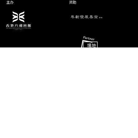
主办
资助
梁非同
梨 奴
沈栢铨
柳 忌
演期二 小册子
消息
联络资料
香港油麻地弥敦道493号展望大厦4字
艺术团队
楼A座
演出节目
电话
推广、教育及交流
(852) 2384 2939
相片及影片
传真
(852) 2770 7956
关于我们
电邮