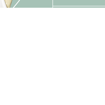
林汶声
黄成彬
陈玬橦
消息
艺术团队
演出节目
推广、教育及交
相片及影片