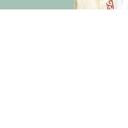
演期二 小册子
主办
资助