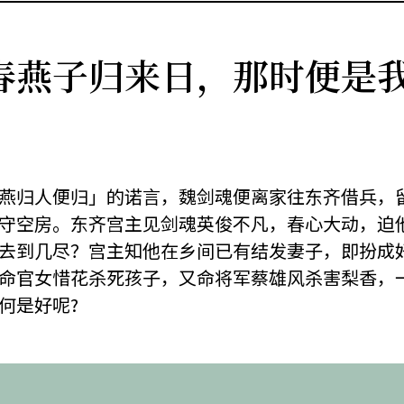
春燕子归来日，那时便是
燕归人便归」的诺言，魏剑魂便离家往东齐借兵，
守空房。东齐宫主见剑魂英俊不凡，春心大动，迫
去到几尽？宫主知他在乡间已有结发妻子，即扮成
命官女惜花杀死孩子，又命将军蔡雄风杀害梨香，
何是好呢?