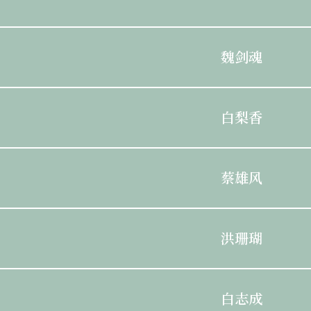
魏剑魂
白梨香
蔡雄风
洪珊瑚
白志成