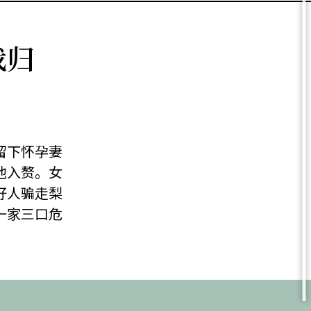
我归
留下怀孕妻
他入赘。女
好人骗走梨
一家三口危