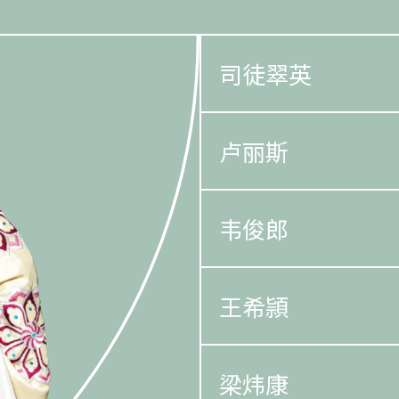
司徒翠英
卢丽斯
韦俊郎
王希頴
梁炜康