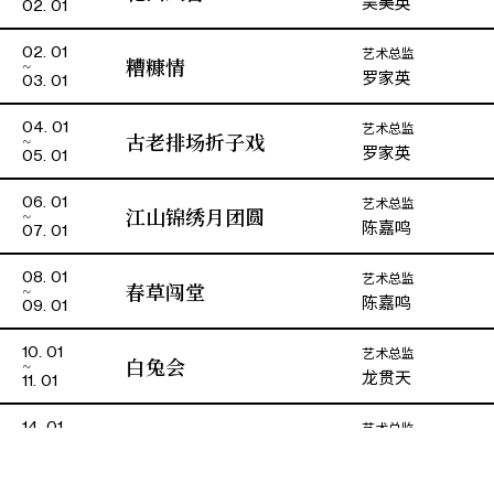
吴美英
02. 01
艺术总监
02. 01
糟糠情
罗家英
03. 01
艺术总监
04. 01
古老排场折子戏
罗家英
05. 01
艺术总监
06. 01
江山锦绣月团圆
陈嘉鸣
07. 01
艺术总监
08. 01
春草闯堂
陈嘉鸣
09. 01
艺术总监
10. 01
白兔会
龙贯天
11. 01
演期二 小册子
艺术总监
14. 01
征袍还金粉
王超群
15. 01