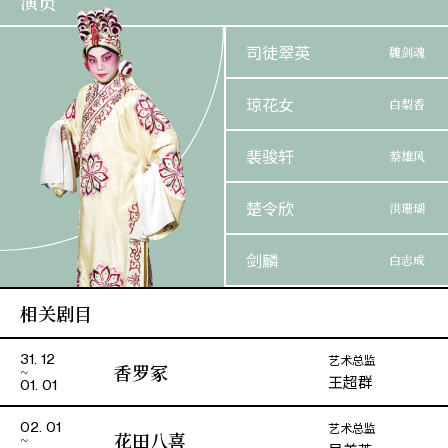
演员
司徒翠英
魏剑魂
琼花女
白梨香
裴骏轩
蔡雄风
楚令欣
洪珊瑚
剑麟
白志成
相关剧目
郭俊亨
东齐王
艺术总监
31. 12
黄钰华
徐仕杰
香罗冢
王超群
01. 01
伽茵
西梁王
艺术总监
02. 01
花田八喜