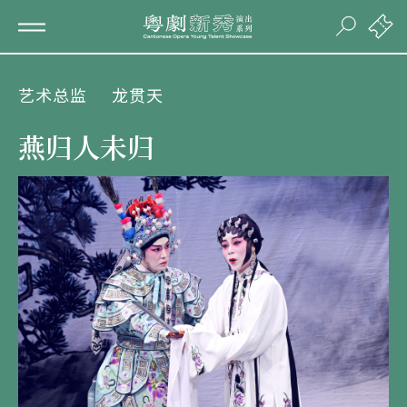
艺术总监
龙贯天
燕归人未归