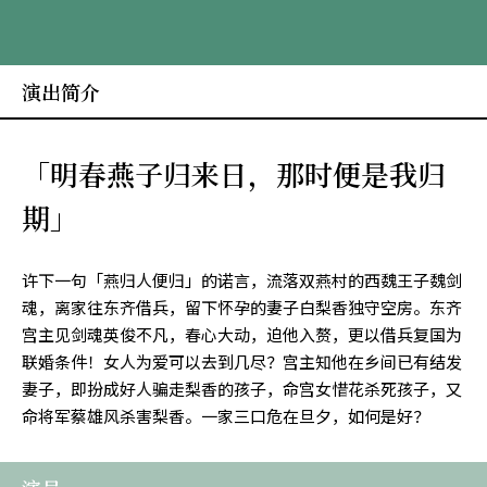
演出简介
「明春燕子归来日，那时便是我归
期」
许下一句「燕归人便归」的诺言，流落双燕村的西魏王子魏剑
魂，离家往东齐借兵，留下怀孕的妻子白梨香独守空房。东齐
宫主见剑魂英俊不凡，春心大动，迫他入赘，更以借兵复国为
联婚条件！女人为爱可以去到几尽？宫主知他在乡间已有结发
妻子，即扮成好人骗走梨香的孩子，命宫女惜花杀死孩子，又
命将军蔡雄风杀害梨香。一家三口危在旦夕，如何是好？