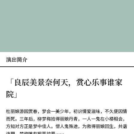
演出简介
「良辰美景奈何天，赏心乐事谁家
院」
杜丽娘游园赏春，梦会一美少年，初识情爱滋味，不久便因情
而死。三年后，柳梦梅拾得丽娘丹青，一人一鬼在小楼相会，
方知对方正是梦中佳人。惜人鬼殊途，为救得丽娘回生，共谐
连理，梦梅唯有掘开坟墓……