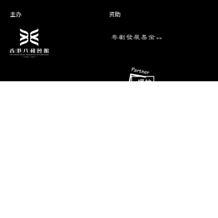
卢丽斯
夫 人
主办
资助
演期二 小册子
消息
联络资料
香港油麻地弥敦道493号展望大厦4字
艺术团队
楼A座
演出节目
电话
推广、教育及交流
(852) 2384 2939
相片及影片
传真
(852) 2770 7956