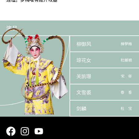
演员
柳御风
柳梦梅
琼花女
杜丽娘
关凯珊
宋 帝
文雪裘
春 香
剑麟
杜 宝
林汶声
陈最良