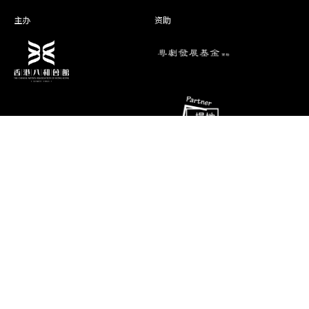
林贝嘉
咬脐郎
主办
资助
司徒凯谊
岳绣英
何宝华
太 婆
林晓慧
狸 奴
演期二 小册子
余仲欣
翩 翩
刘晓晴
张 兴
消息
联络资料
香港油麻地弥敦道493号展望大厦4字
梁翠珊
张 旺
艺术团队
楼A座
演出节目
电话
推广、教育及交流
(852) 2384 2939
相片及影片
传真
(852) 2770 7956