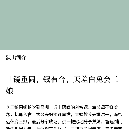
演出简介
「镜重圆、钗有合、天差白兔会三
娘」
李三娘因绣帕吹到马棚，遇上落魄的刘智远，幸父母不嫌贫
寒，招郎入舍。太公夫妇接连离世，大嫂教唆夫婿洪一，逼智
远休弃三娘，最后分家收场。洪一把劣地分予弟妹，智远到闹
妖的瓜园看守，意外得宝剑兵书，决别妻子闯天下。三娘无奈