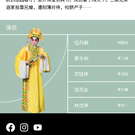
返家投靠兄嫂，遭刻薄对待，咬脐产子……
演员
任丹枫
刘智远
紫令秋
李三娘
苏钰桥
李洪信
琼花女
李大嫂
林汶声
李洪一
鍾飓文
李太公/火 公