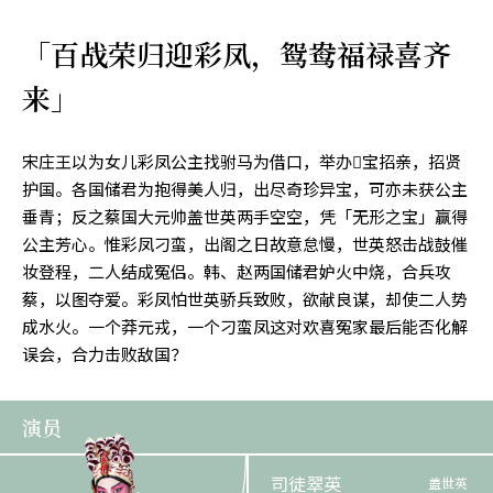
「百战荣归迎彩凤，鸳鸯福禄喜齐
来」
宋庄王以为女儿彩凤公主找驸马为借口，举办𫔯宝招亲，招贤
护国。各国储君为抱得美人归，出尽奇珍异宝，可亦未获公主
垂青；反之蔡国大元帅盖世英两手空空，凭「无形之宝」赢得
公主芳心。惟彩凤刁蛮，出阁之日故意怠慢，世英怒击战鼓催
妆登程，二人结成冤侣。韩、赵两国储君妒火中烧，合兵攻
蔡，以图夺爱。彩凤怕世英骄兵致败，欲献良谋，却使二人势
成水火。一个莽元戎，一个刁蛮凤这对欢喜冤家最后能否化解
误会，合力击败敌国？
演员
司徒翠英
盖世英