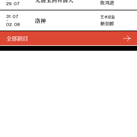
陈鸿进
29. 07
艺术总监
31. 07
洛神
新剑郎
02. 08
全部剧目
演期二 小册子
主办
资助