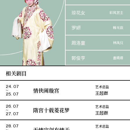
琼花女
彩凤宫主
罗妍
韩无敌
周洛童
林凤仪
郭俊亨
盖娥眉
相关剧目
(先)宋庄王/ (后) 皇帝
艺术总监
24. 07
情侠闹璇宫
王超群
25. 07
艺术总监
26. 07
隋宫十载菱花梦
王超群
27. 07
艺术总监
28. 07
无情宝剑有情天