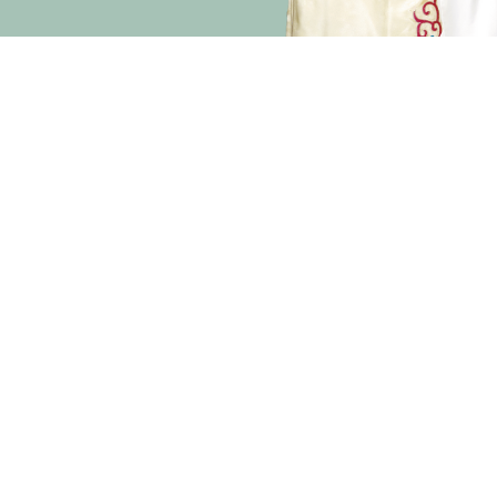
演期二 小册子
主办
资助