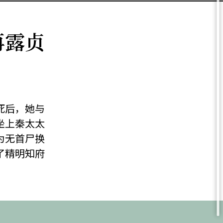
再露贞
死后，她与
坐上秦太太
为无首尸换
了精明知府