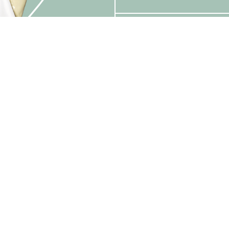
林汶声
袁缨华
梁慧珠
消息
艺术团队
演出节目
推广、教育及交
相片及影片