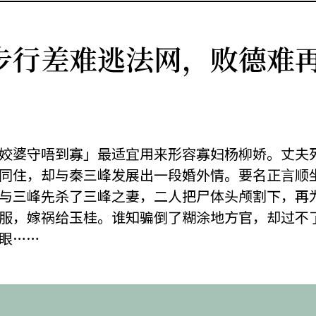
步行差难逃法网，败德难
姣婆守唔到寡」最适宜用来形容寡妇杨柳娇。丈夫
同住，却与秦三峰发展出一段婚外情。要名正言顺
与三峰先杀了三峰之妻，二人把尸体头颅割下，再
服，嫁祸给玉桂。谁知骗倒了糊涂地方官，却过不
眼……