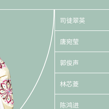
司徒翠英
唐宛莹
郭俊声
林芯菱
陈鸿进