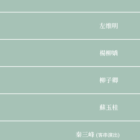
左维明
楊柳嬌
柳子卿
蘇玉桂
秦三峰
(客串演出)