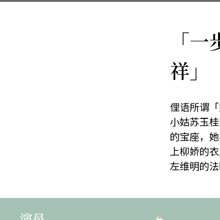
「一
祥」
俚语所谓「
小姑苏玉桂
的宝座，她
上柳娇的衣
左维明的法
演员