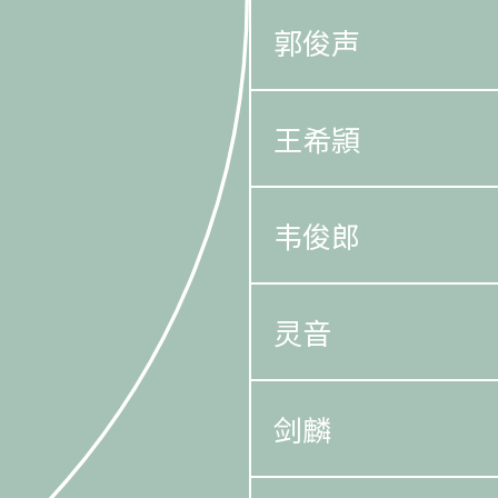
郭俊声
王希頴
韦俊郎
灵音
剑麟