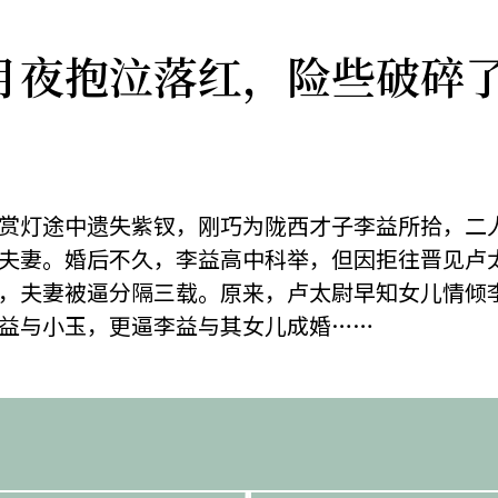
月夜抱泣落红，险些破碎
」
赏灯途中遗失紫钗，刚巧为陇西才子李益所拾，二
夫妻。婚后不久，李益高中科举，但因拒往晋见卢
，夫妻被逼分隔三载。原来，卢太尉早知女儿情倾
益与小玉，更逼李益与其女儿成婚……