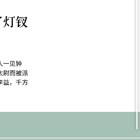
了灯钗
人一见钟
太尉而被派
李益，千方