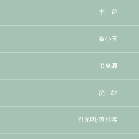
李 益
霍小玉
韦夏卿
浣 纱
崔允明/黄衫客