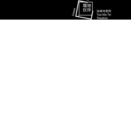
演期二 小册子
消息
联络资料
香港油麻地弥敦道493号展望大厦4字
艺术团队
楼A座
演出节目
电话
推广、教育及交流
(852) 2384 2939
相片及影片
传真
(852) 2770 7956
关于我们
电邮
ymtinfo@hkbarwo.com
使用条款及细则
私隐政策
© 香港八和会馆 | 版权所有 不得转载