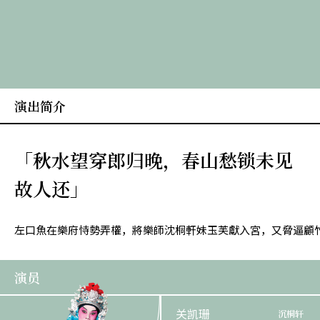
演出简介
「秋水望穿郎归晚，春山愁锁未见
故人还」
左口魚在樂府恃勢弄權，將樂師沈桐軒妹玉芙獻入宮，又脅逼顧
演员
关凯珊
沉桐轩