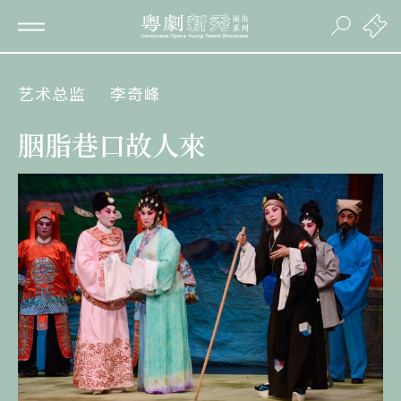
艺术总监
李奇峰
胭脂巷口故人來