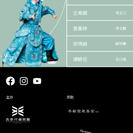
王希頴
宋玉兰
袁善婷
宋文敏
邓琇娟
顾竹卿
谭颖伦
左口鱼
柳御风
宋仲文
琼花女
玉 芙
主办
资助