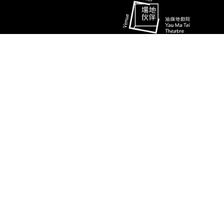
林汶声
太 子
演期二 小册子
消息
联络资料
香港油麻地弥敦道493号展望大厦4字
艺术团队
楼A座
演出节目
电话
推广、教育及交流
(852) 2384 2939
相片及影片
传真
(852) 2770 7956
关于我们
电邮
ymtinfo@hkbarwo.com
使用条款及细则
私隐政策
© 香港八和会馆 | 版权所有 不得转载