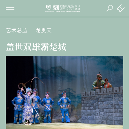
艺术总监
龙贯天
盖世双雄霸楚城