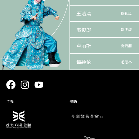
王洁清
贺彩凤
韦俊郎
贺飞虎
卢丽斯
夏云湘
谭颖伦
毛德林
杜咏心
高雄夫
梁慧珠
高美玉
主办
资助
黄成彬
高桂全
萧咏仪
贺超明