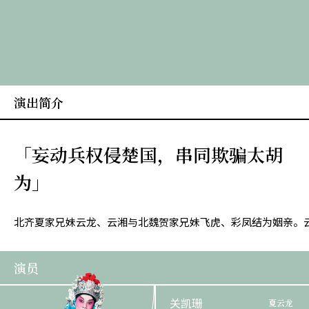
演出简介
「妄动兵权侵楚国，串同欺骗太胡
为」
北齐夏家兄妹云龙、云湘与北魏贺家兄妹飞虎、彩凤结为姻亲。
演员
关凯珊
夏云龙