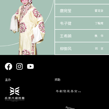
唐宛莹
霍定金
韦子健
丁翰常
王希頴
秋 华
柳御风
刘 京
剑麟
霍天官
韦俊郎
韩亲王
主办
资助
李振欢
道 姑
郭俊声
明 帝