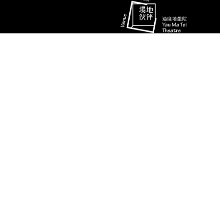
卢丽斯
三 娘
演期二 小册子
消息
联络资料
香港油麻地弥敦道493号展望大厦4字
艺术团队
楼A座
演出节目
电话
推广、教育及交流
(852) 2384 2939
相片及影片
传真
(852) 2770 7956
关于我们
电邮
ymtinfo@hkbarwo.com
使用条款及细则
私隐政策
© 香港八和会馆 | 版权所有 不得转载