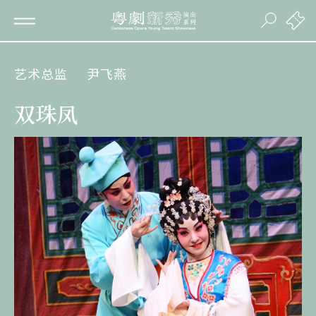
艺术总监
尹飞燕
双珠凤