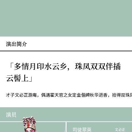
演出简介
「多情月印水云乡，珠凤双双伴插
云髻上」
才子文必正游庵，偶遇霍天官之女定金偕婢秋华进香，拾得双珠
演员
司徒翠英
文必正