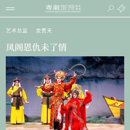
艺术总监
龙贯天
凤阁恩仇未了情