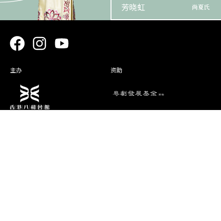
芳晓虹
尚夏氏
杜咏心
倪思安
马卓麟
尚精忠
主办
资助
黃家慧
小 宝
陈青蔚
狄亲王
演期二 小册子
鍾一鸣
海鲸
白玉麒
海鲛
黄成彬
刘汝南
消息
联络资料
香港油麻地弥敦道493号展望大厦4字
艺术团队
楼A座