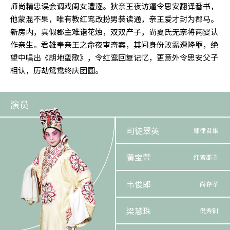
师尚精忠误会调戏闺女遭逐。狄亲王夜访逼令思安翻译番书，
他蒙混不果，唯有教红鸾改扮男装读通，亲王爱才封为郡马。
新房内，真假郡主难谐花烛，双双产子，尚夏氏无奈将两婴认
作亲生。君雄奉亲王之命夜审奇案，其间身份败露遭降罪，绝
望中唱出《胡地蛮歌》，令红鸾回复记忆，更意外令思安父子
相认，历劫鸳鸯终庆团圆。
演员
司徒翠英
耶律君雄
黄宝萱
红鸾郡主
韦俊郎
尚存孝
梁慧珠
倪秀钿