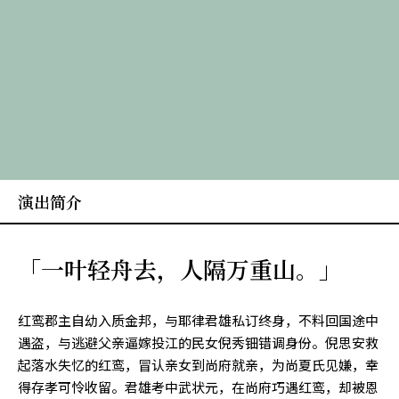
演出简介
「一叶轻舟去，人隔万重山。」
红鸾郡主自幼入质金邦，与耶律君雄私订终身，不料回国途中
遇盗，与逃避父亲逼嫁投江的民女倪秀钿错调身份。倪思安救
起落水失忆的红鸾，冒认亲女到尚府就亲，为尚夏氏见嫌，幸
得存孝可怜收留。君雄考中武状元，在尚府巧遇红鸾，却被恩