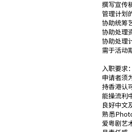
撰写宣传
管理计划
协助统筹
协助处理
协助处理
需于活动
入职要求
申请者须
持香港认
能操流利
良好中文
熟悉Phot
爱粤剧艺