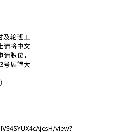
时及轮班工
士请将中文
申请职位，
93号展望大
）
ZIV94SYUX4cAjcsH/view?