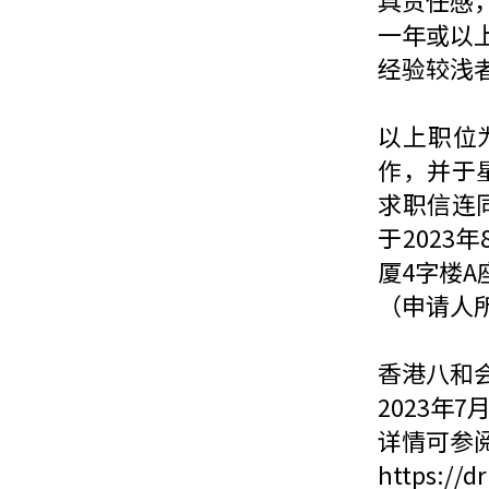
具责任感
一年或以
经验较浅
以上职位
作，并于
求职信连
于2023
厦4字楼A座
（申请人
香港八和
2023年7
详情可参
https://d