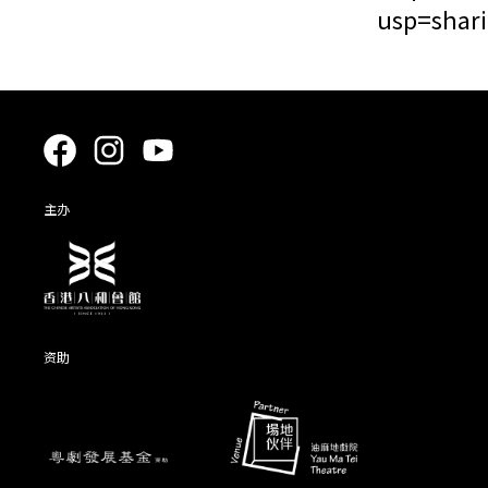
usp=shar
主办
资助