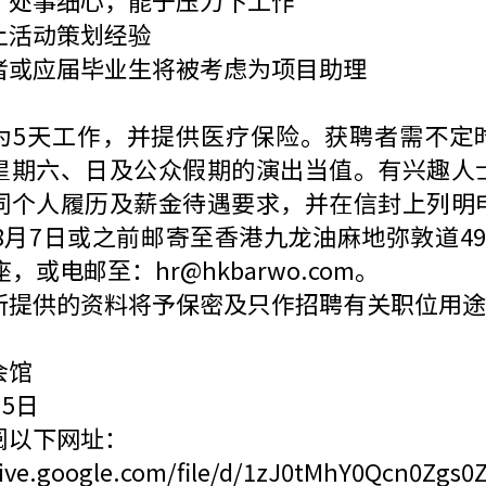
，处事细心，能于压力下工作
上活动策划经验
者或应届毕业生将被考虑为项目助理
为5天工作，并提供医疗保险。获聘者需不定
星期六、日及公众假期的演出当值。有兴趣人
同个人履历及薪金待遇要求，并在信封上列明
年8月7日或之前邮寄至香港九龙油麻地弥敦道4
，或电邮至：hr@hkbarwo.com。
所提供的资料将予保密及只作招聘有关职位用途
会馆
月5日
阅以下网址：
rive.google.com/file/d/1zJ0tMhY0Qcn0Zgs0