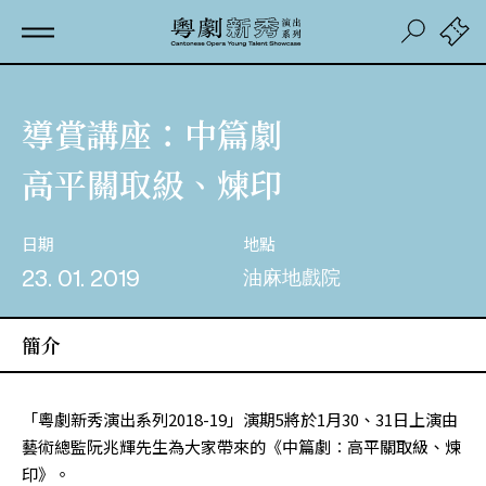
導賞講座：中篇劇
高平關取級、煉印
日期
地點
23. 01. 2019
油麻地戲院
簡介
「粵劇新秀演出系列2018-19」演期5將於1月30、31日上演由
藝術總監阮兆輝先生為大家帶來的《中篇劇︰高平關取級、煉
印》。