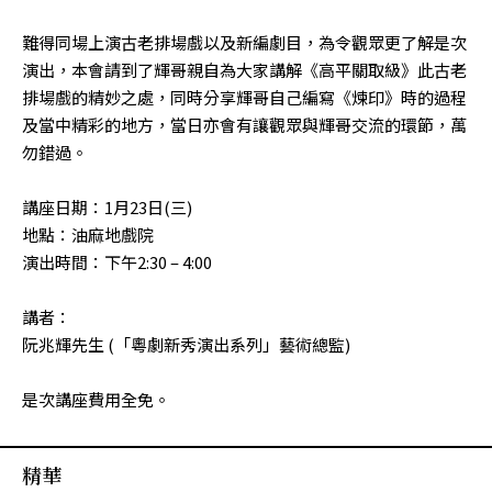
難得同場上演古老排場戲以及新編劇目，為令觀眾更了解是次
演出，本會請到了輝哥親自為大家講解《高平關取級》此古老
排場戲的精妙之處，同時分享輝哥自己編寫《煉印》時的過程
及當中精彩的地方，當日亦會有讓觀眾與輝哥交流的環節，萬
勿錯過。
講座日期：1月23日(三)
地點：油麻地戲院
演出時間：下午2:30 – 4:00
講者：
阮兆輝先生 (「粵劇新秀演出系列」藝術總監)
是次講座費用全免。
精華