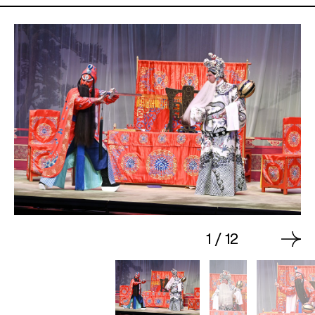
1
/
12