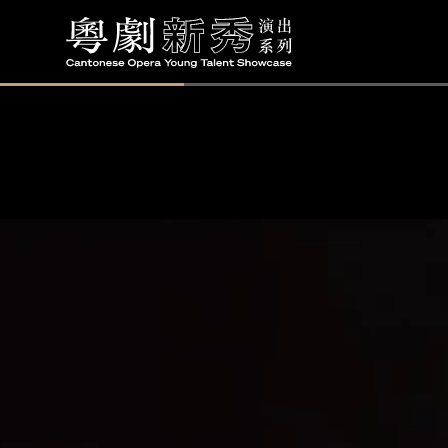
Loaded
:
100.00%