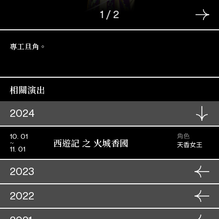
1
/
2
專工旦角。
相關演出
2024
角色
10. 01
西遊記 之 火城香國
天香女王
11. 01
2023
角色
14. 01
2022
征袍還金粉
李媚珠
15. 01
角色
19. 09