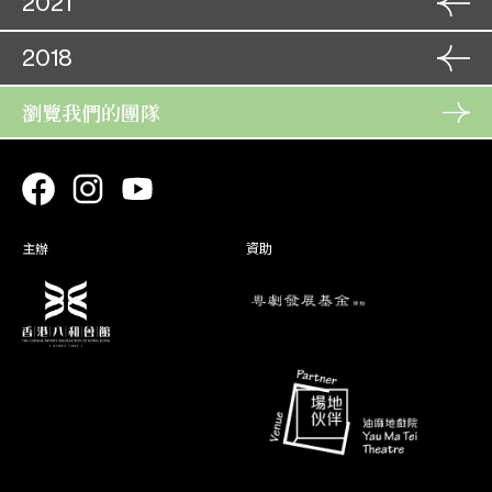
2021
龍鳳爭掛帥
司徒文鳳
20. 09
角色
13. 01
2018
龍鳳爭掛帥(取消)
角色
司徒文鳳
12. 02
14. 01
龍鳳爭掛帥 (取消)
司徒文鳳
13. 02
角色
瀏覽我們的團隊
03. 08
飛上枝頭變鳳凰
賈鳳來
04. 08
主辦
資助