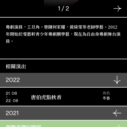
1
/
2
粵劇演員，工旦角。曾隨何家耀，黃綺雯等老師學藝。2012
年開始於雯藝軒青少年粵劇團學藝，現在為自由身粵劇舞台演
員。
相關演出
2022
角色
21. 08
唐伯虎點秋香
冬香
22. 08
2021
巾幗英雌—與穆桂英相關的
角色
25. 02