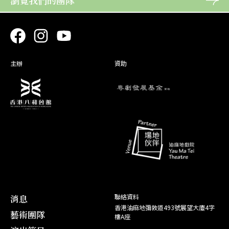
瀏覽我們的團隊
八 姊
故事
26. 02
主辦
資助
消息
聯絡資料
香港油麻地彌敦道493號展望大廈4字
藝術團隊
樓A座