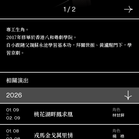
1
/
2
專工生角。
2017年修畢於香港八和粵劇學院。
自小跟隨父親蘇永池學習基本功，拜關世振、黃瀘醒門下，學
習京劇。
相關演出
2026
角色
01. 09
桃花湖畔鳳求凰
林甘屏
02. 09
角色
01. 08
戎馬金戈萬里情
楊 祿