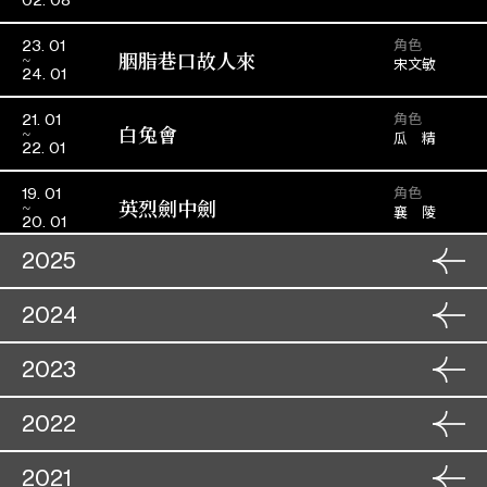
02. 08
角色
23. 01
胭脂巷口故人來
宋文敏
24. 01
角色
21. 01
白兔會
瓜 精
22. 01
角色
19. 01
英烈劍中劍
襄 陵
20. 01
2025
角色
30. 11
2024
樓台會
士 九
01. 12
角色
2023
03. 11
百戰榮歸迎彩鳳
粵劇推廣場──丑生的喜怒
角色
(先)宋莊王/
22. 11
05. 11
況 鍾
(後) 皇帝
哀樂
30. 11
粵劇‧文化推廣場︰「三生
角色
2022
25. 11
王哨兒
石上尋釵影」《紫釵記》之
合家歡粵劇︰西遊記之〈猴
角色
27. 07
角色
21. 11
25. 11
孫悟空
〈拾釵〉及〈據理爭夫〉
梟雄虎將美人威
王巧借芭蕉扇〉
角色
31. 12
2021
04. 08
謝 嵩