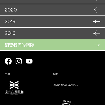
武場戲精選︰〈攔馬〉
23. 11
焦光普
07. 01
角色
角色
14. 10
29. 06
角色
27. 11
2020
龍鳳爭掛帥
角色
劉金定斬四門
21. 10
烽火擎天柱
上官夢
高君保
紅鸞喜
角色
匈奴王
26. 11
15. 10
公子宏
30. 06
28. 11
穆桂英大破洪州
22. 10
張彪
27. 11
角色
01. 11
2019
胡不歸(補場)
1950-1960經典粵劇戲寶欣賞
角色
角色
10. 01
角色
遼 王
20. 11
角色
西遊記 之 火城香國
09. 01
14. 10
02. 11
白龍關
韋明忠
孫悟空
金鳳銀龍迎新歲
︰ 《無情寶劍有情天》之
角色
北漢王
20. 11
玄 宗
11. 01
21. 11
狀元打更
角色
11. 01
06. 12
2016
15. 10
劉仁
〈琴簫怨〉
折子戲專場
21. 11
角色
小和尚
21. 10
07. 12
鳳閣恩仇未了情
角色
尚存孝
18. 11
22. 10
珠聯璧合劍為媒
粵劇新秀•八和粵劇學院交
角色
瀏覽我們的團隊
03. 01
大專導賞場-粵劇經典戲寶：
角色
姜無畏
角色
05. 10
16. 09
19. 11
搶新娘
角色
張 彪
04. 12
周寶倫
流演出
師 爺
生死相許《帝女花》
碧血寫春秋
03. 01
17. 10
17. 09
這邊走，那邊看── 粵劇與
角色
西遼王
11. 01
05. 12
角色
焦光普
26. 09
油麻地導賞團
三看御妹劉金定
12. 01
必貴
合家歡粵劇︰孫悟空之〈鬧
合家歡粵劇︰孫悟空之〈鬧
角色
角色
05. 08
20. 08
27. 09
角色
16. 10
孫悟空
孫悟空
艷陽長照牡丹紅
龍宮〉
龍宮〉
17. 09
28. 08
寶 童
角色
10. 01
17. 10
醋娥傳
「油」戲．「粵」歷 - 粵劇
角色
柳 襄
18. 09
主辦
資助
11. 01
張彪
角色
角色
與油麻地文化導賞團
14. 09
19. 08
26. 09
角色
春花笑六郎
蟠龍令
12. 07
焦大用
姚忠
行當展演：折子戲精選 II
焦光普
15. 09
20. 08
角色
01. 01
13. 07
古老排場戲
角色
張奉先
11. 08
02. 01
百戰榮歸迎彩鳳
趙無畏
角色
角色
05. 08
10. 02
12. 08
角色
百戰榮歸迎彩鳳
三戰定江山 (取消)
10. 07
趙無畏
遼帥
行當展演：折子戲精選 I
焦光普
06. 08
11. 02
11. 07
角色