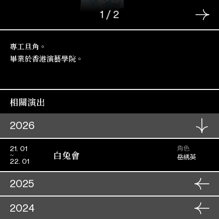
1
/
2
專工旦角。
畢業於香港演藝學院。
相關演出
2026
角色
21. 01
白兔會
岳綉英
22. 01
2025
角色
28. 11
2024
一樓風雪夜歸人
花玉蘭