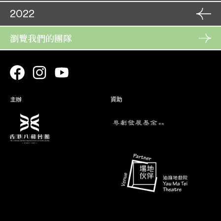
29. 11
角色
11. 11
2022
一劍雙鞭碎海棠
角色
于 鳳
26. 11
12. 11
隋宮十載菱花夢
秋 萍
27. 11
角色
瀏覽我們的團隊
08. 02
艷陽長照牡丹紅 (取消)
角色
翠環
03. 11
09. 02
百戰榮歸迎彩鳳
林鳳儀
05. 11
角色
27. 06
胭脂巷口故人來
沈玉芙
28. 06
主辦
資助