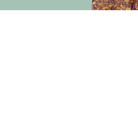
演期二 小冊子
主辦
資助