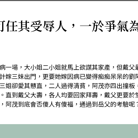
可任其受辱人，一於爭氣
病一場，大小姐二小姐就馬上欲謀其家產，但戴父
計嫁三妹出門，更要她嫁因病已變得痴痴呆呆的劉
三姐卻愛其戇直，二人過得清貧，阿茂亦四出撞板
。直到戴父大壽，各人均要回家拜壽，戴父更要於
，阿茂到底會否傻人有傻福，通過到岳父的考驗呢