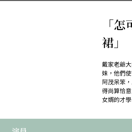
「怎
裙」
戴家老爺大
妹，他們使
阿茂呆笨，
得尚算恰意
女婿的才學
演員