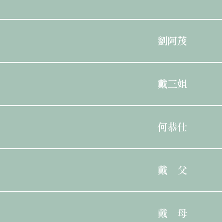
劉阿茂
戴三姐
何恭仕
戴 父
戴 母