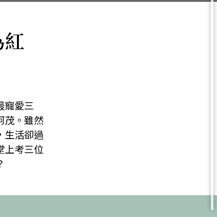
為紅
最寵愛三
阿茂。雖然
，生活卻過
堂上考三位
？