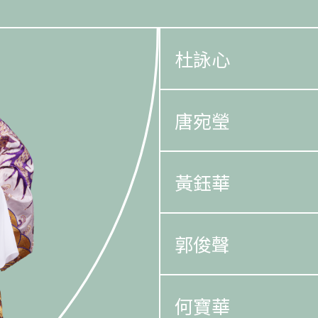
杜詠心
唐宛瑩
黃鈺華
郭俊聲
何寶華