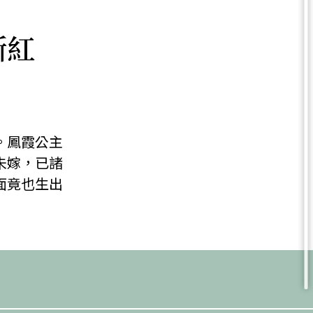
斷紅
。鳳霞公主
未嫁，已諸
面竟也生出
）