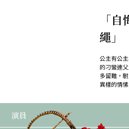
「自
繩」
公主有公主
的刁蠻連父
多留難，駙
異樣的情愫
演員