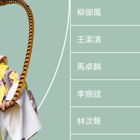
柳御風
王潔清
馬卓麟
李婉誼
林汶聲