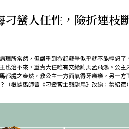
悔刁蠻人任性，險折連枝
病理所當然，但嚴重到掀起戰爭似乎就不能輕恕了
王也治不來，重責大任唯有交給駙馬孟飛鴻。公主
馬都處之泰然，教公主一方面氣得牙癢癢，另一方
？（根據馬師曾《刁蠻宮主戇駙馬》改編：葉紹德