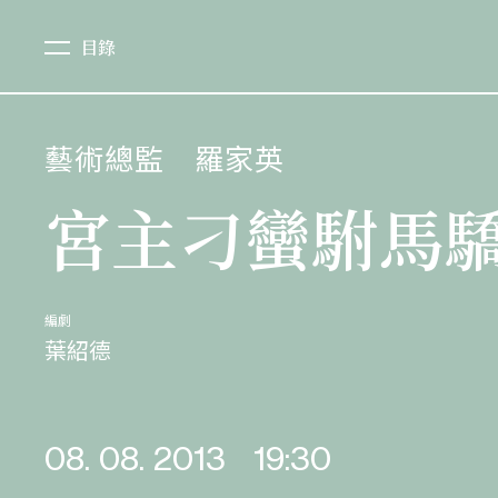
目錄
藝術總監
羅家英
宮主刁蠻駙馬
編劇
葉紹德
08. 08. 2013
19:30