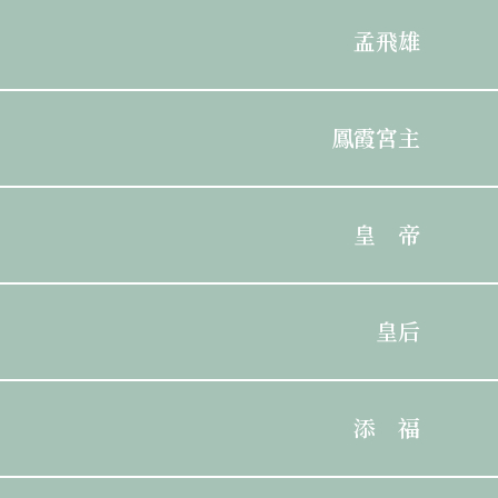
孟飛雄
鳳霞宮主
皇 帝
皇后
添 福