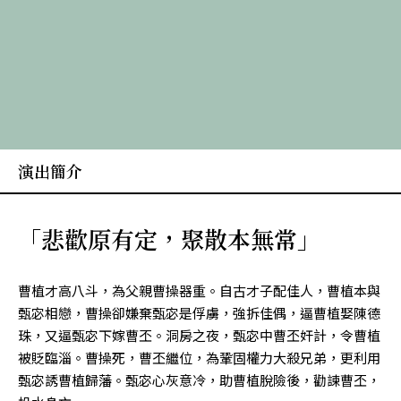
演出簡介
「悲歡原有定，聚散本無常」
曹植才高八斗，為父親曹操器重。自古才子配佳人，曹植本與
甄宓相戀，曹操卻嫌棄甄宓是俘虜，強拆佳偶，逼曹植娶陳德
珠，又逼甄宓下嫁曹丕。洞房之夜，甄宓中曹丕奸計，令曹植
被貶臨淄。曹操死，曹丕繼位，為鞏固權力大殺兄弟，更利用
甄宓誘曹植歸藩。甄宓心灰意冷，助曹植脫險後，勸諫曹丕，