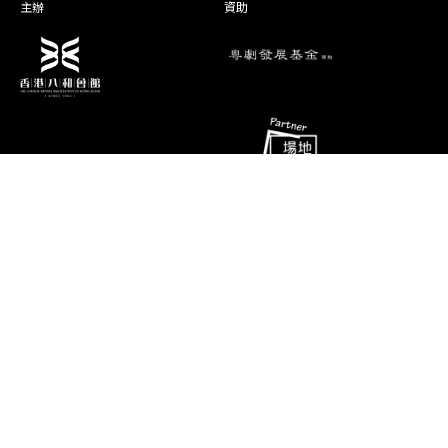
主辦
資助
鳳翛何
梨 奴
演期二 小冊子
消息
聯絡資料
香港油麻地彌敦道493號展望大廈4字
藝術團隊
樓A座
演出節目
電話
推廣、教育及交流
(852) 2384 2939
相片及影片
傳真
(852) 2770 7956
關於我們
電郵