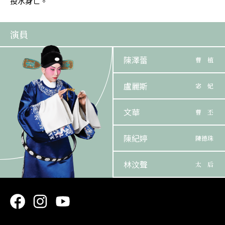
投水身亡。
演員
陳澤蕾
曹 植
盧麗斯
宓 妃
文華
曹 丕
陳紀婷
陳德珠
林汶聲
太 后
一点鴻
陳 矯
蘇永江
曹 操