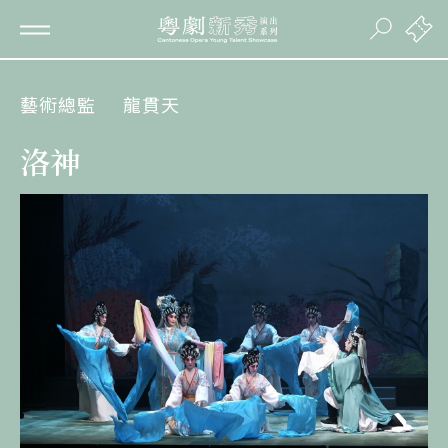
藝術總監
龍貫天
洛神