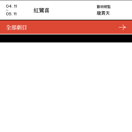
藝術總監
04. 11
紅鸞喜
龍貫天
05. 11
全部劇目
演期二 小冊子
主辦
資助