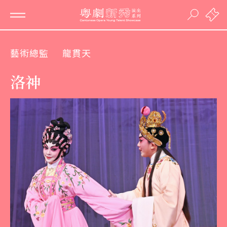
藝術總監
龍貫天
洛神