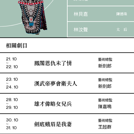
林貝嘉
陳德珠
林汶聲
太 后
相關劇目
鍾一鳴
陳 矯
藝術總監
21. 10
楊健強
曹 操
鳳閣恩仇未了情
新劍郎
22. 10
伽茵
梨 奴
藝術總監
23. 10
漢武帝夢會衛夫人
新劍郎
24. 10
溫曜聲
盛 戎
藝術總監
28. 10
雄才偉略女兒兵
陳嘉鳴
29. 10
藝術總監
30. 10
劍底蛾眉是我妻
王超群
31. 10