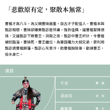
「悲歡原有定，聚散本無常」
曹植才高八斗，為父親曹操器重。自古才子配佳人，曹植本與
甄宓相戀，曹操卻嫌棄甄宓是俘虜，強拆佳偶，逼曹植娶陳德
珠，又逼甄宓下嫁曹丕。洞房之夜，甄宓中曹丕奸計，令曹植
被貶臨淄。曹操死，曹丕繼位，為鞏固權力大殺兄弟，更利用
甄宓誘曹植歸藩。甄宓心灰意冷，助曹植脫險後，勸諫曹丕，
投水身亡。
演員
千言
曹 植
梁非同
宓 妃
鄺紫煌
曹 丕