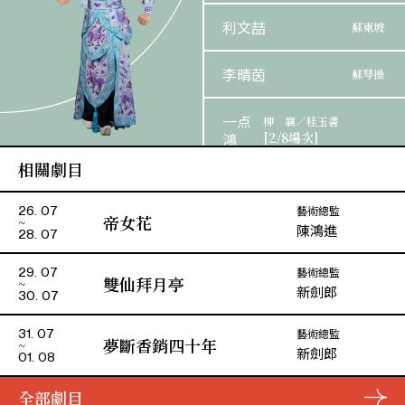
利文喆
蘇東坡
李晴茵
蘇琴操
一点
柳 襄／桂玉書
鴻
[2/8場次]
相關劇目
沈栢
柳 襄／桂玉書
銓
[3/8場次]
藝術總監
26. 07
帝女花
陳鴻進
28. 07
袁纓華
桂夫人
藝術總監
29. 07
雙仙拜月亭
新劍郎
30. 07
藝術總監
31. 07
夢斷香銷四十年
新劍郎
01. 08
全部劇目