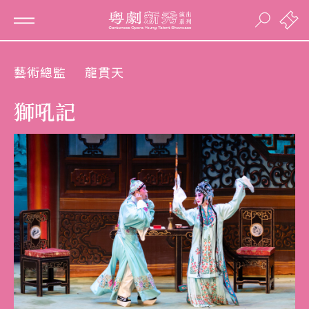
藝術總監
龍貫天
獅吼記