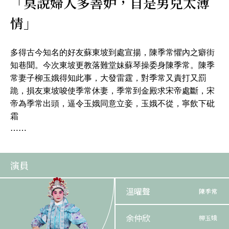
「莫說婦人多善妒，自是男兒太薄
情」
多得古今知名的好友蘇東坡到處宣揚，陳季常懼內之癖街
知巷聞。今次東坡更教落難堂妹蘇琴操委身陳季常。陳季
常妻子柳玉娥得知此事，大發雷霆，對季常又責打又罰
跪，損友東坡唆使季常休妻，季常到金殿求宋帝處斷，宋
帝為季常出頭，逼令玉娥同意立妾，玉娥不從，寧飲下砒
霜
⋯⋯
演員
溫曜聲
陳季常
余仲欣
柳玉娥