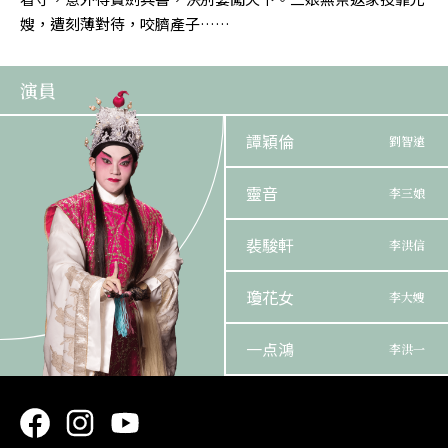
嫂，遭刻薄對待，咬臍產子……
演員
譚穎倫
劉智遠
靈音
李三娘
裴駿軒
李洪信
瓊花女
李大嫂
一点鴻
李洪一
鍾一鳴
李太公 / 火 公