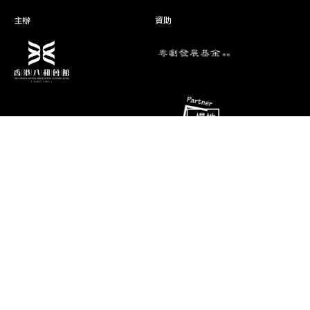
何寶華
李太婆
主辦
資助
飛鳳兒
狸 奴
李振歡
郡 主
吳倩衡
咬臍郎
演期二 小冊子
消息
聯絡資料
香港油麻地彌敦道493號展望大廈4字
藝術團隊
樓A座
演出節目
電話
推廣、教育及交流
(852) 2384 2939
相片及影片
傳真
(852) 2770 7956