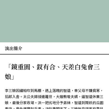
演出簡介
「鏡重圓、釵有合、天差白兔會三
娘」
李三娘因繡帕吹到馬棚，遇上落魄的智遠，幸父母不嫌貧寒，
招郎入舍。太公夫婦接連離世，大嫂教唆夫婿，逼智遠休棄三
娘，最後分家收場。洪一把劣地分予弟妹，智遠到鬧妖的瓜園
看守，意外得寶劍兵書，決別妻闖天下。三娘無奈返家投靠兄