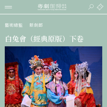
藝術總監
新劍郎
白兔會（經典原版）下卷