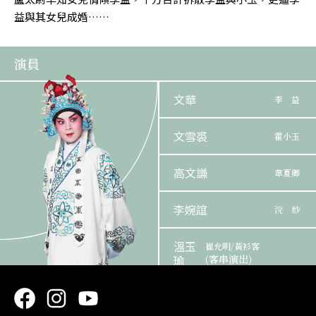
益與其女兒成婚……
演員
文華
李 益
文雪裘
霍小玉
高文謙
韋夏卿
李婉誼
浣 紗
溫玉
崔允明/黃衫客
瑜
(客串演出)
林汶聲
盧太尉