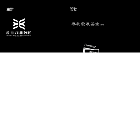
陳玬橦
盧燕貞
主辦
資助
袁偉傑
劉公濟
鍾颶文
侯景光
演期二 小冊子
消息
聯絡資料
香港油麻地彌敦道493號展望大廈4字
藝術團隊
樓A座
演出節目
電話
推廣、教育及交流
(852) 2384 2939
相片及影片
傳真
(852) 2770 7956