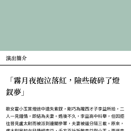
演出簡介
「霧月夜抱泣落紅，險些破碎了燈
釵夢」
歌女霍小玉賞燈途中遺失紫釵，剛巧為隴西才子李益所拾，二
人一見鍾情，即結為夫妻。婚後不久，李益高中科舉，但因拒
往晉見盧太尉而被派到邊關參軍，夫妻被逼分隔三載。原來，
盧太尉早知女兒情傾李益，千方百計拆散李益與小玉，更逼李