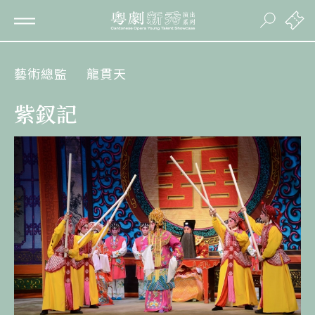
藝術總監
龍貫天
紫釵記