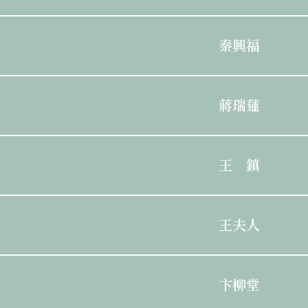
秦興福
蔣瑞蓮
王 鎮
王夫人
卞柳堂