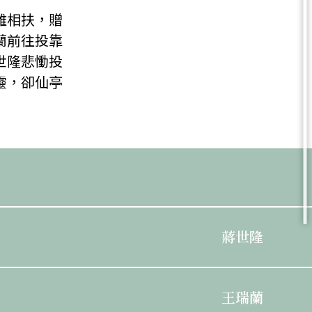
難相扶，贈
蘭前往投靠
世隆悲慟投
靈，卻仙亭
蔣世隆
王瑞蘭