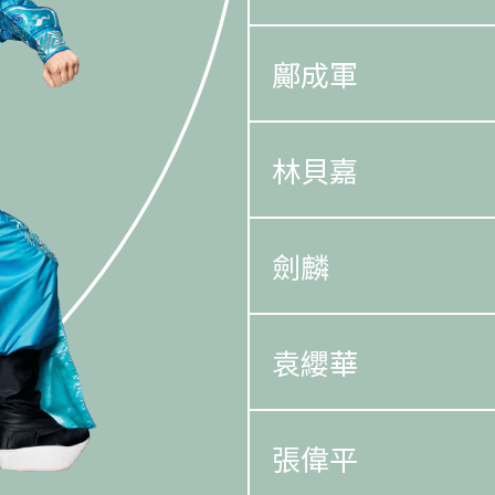
鄺成軍
林貝嘉
劍麟
袁纓華
張偉平