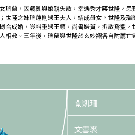
女瑞蘭，因戰亂與娘親失散，幸遇秀才蔣世隆，患
；世隆之妹瑞蓮則遇王夫人，結成母女。世隆及瑞
撮合成婚，豈料重遇王鎮，尚書嫌貧，拆散鴛盟，
人相救。三年後，瑞蘭與世隆於玄妙觀各自附薦亡
關凱珊
文雪裘