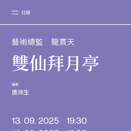
目錄
藝術總監
龍貫天
雙仙拜月亭
編劇
唐滌生
13. 09. 2025
19:30