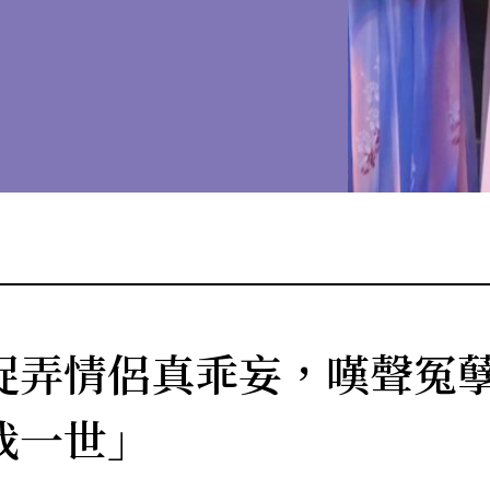
捉弄情侶真乖妄，嘆聲冤
我一世」