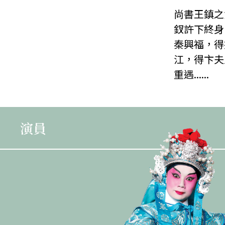
尚書王鎮之
釵許下終身
秦興福，得
江，得卞夫
重遇......
演員