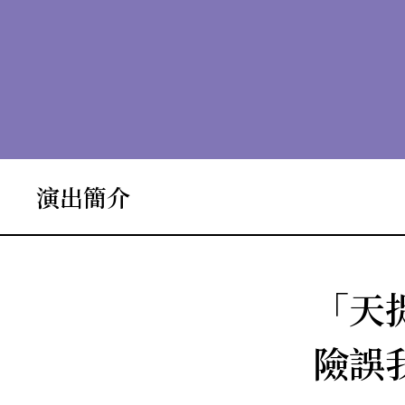
演出簡介
「天
險誤