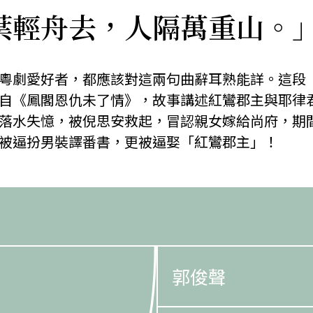
葉輕舟去，人隔萬重山。
粵劇愛好者，都應該對這兩句曲辭耳熟能詳。這段
自《鳳閣恩仇未了情》，故事講述紅鸞郡主與耶律
落水失憶，被倪思安救起，冒認親女嫁給尚府，期
被逼扮男裝譯番書，更被逼娶「紅鸞郡主」！
郭俊聲