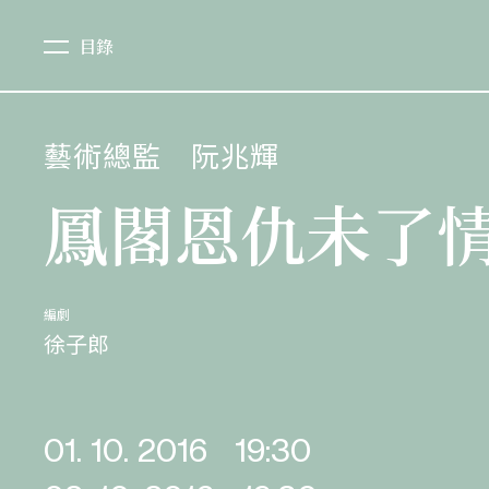
目錄
藝術總監
阮兆輝
鳳閣恩仇未了
編劇
徐子郎
01. 10. 2016
19:30