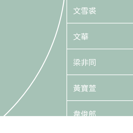
文雪裘
文華
梁非同
黃寶萱
韋俊郎