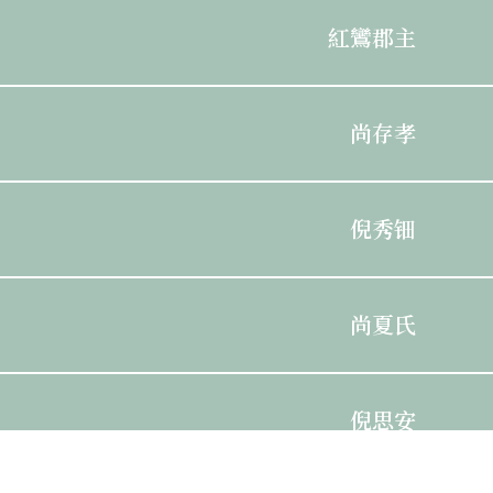
紅鸞郡主
尚存孝
倪秀钿
尚夏氏
倪思安