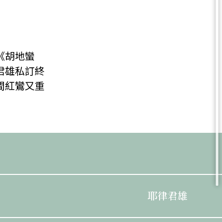
」
《胡地蠻
君雄私訂終
間紅鸞又重
耶律君雄