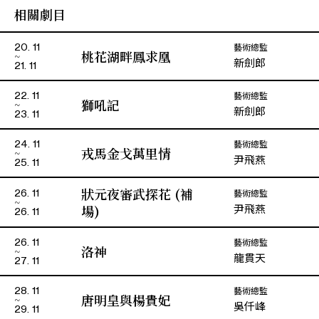
相關劇目
楊奕衡
倪思安
藝術總監
20. 11
郭俊亨
尚精忠
桃花湖畔鳳求凰
新劍郎
21. 11
吳思頴
小 寶
藝術總監
22. 11
獅吼記
新劍郎
23. 11
藝術總監
24. 11
戎馬金戈萬里情
尹飛燕
25. 11
狀元夜審武探花 (補
藝術總監
26. 11
尹飛燕
場)
26. 11
藝術總監
26. 11
洛神
龍貫天
27. 11
藝術總監
28. 11
唐明皇與楊貴妃
吳仟峰
29. 11
演期二 小冊子