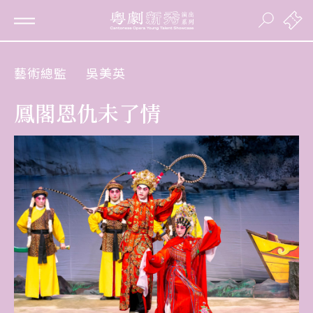
藝術總監
吳美英
鳳閣恩仇未了情