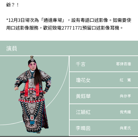
爺？！
*12月3日場次為「通達專場」，設有粵語口述影像。如需要使
用口述影像服務，歡迎致電2777 1771預留口述影像耳機。
演員
千言
耶律君雄
瓊花女
紅 鸞
黃鈺華
尚存孝
江穎紅
倪秀鈿
李晴茵
尚夏氏