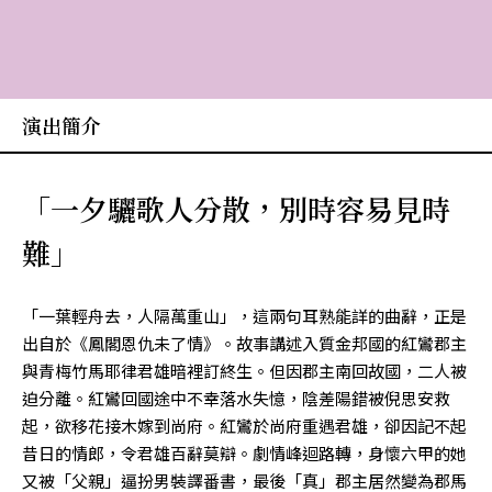
演出簡介
「一夕驪歌人分散，別時容易見時
難」
「一葉輕舟去，人隔萬重山」，這兩句耳熟能詳的曲辭，正是
出自於《鳳閣恩仇未了情》。故事講述入質金邦國的紅鸞郡主
與青梅竹馬耶律君雄暗裡訂終生。但因郡主南回故國，二人被
迫分離。紅鸞回國途中不幸落水失憶，陰差陽錯被倪思安救
起，欲移花接木嫁到尚府。紅鸞於尚府重遇君雄，卻因記不起
昔日的情郎，令君雄百辭莫辯。劇情峰迴路轉，身懷六甲的她
又被「父親」逼扮男裝譯番書，最後「真」郡主居然變為郡馬