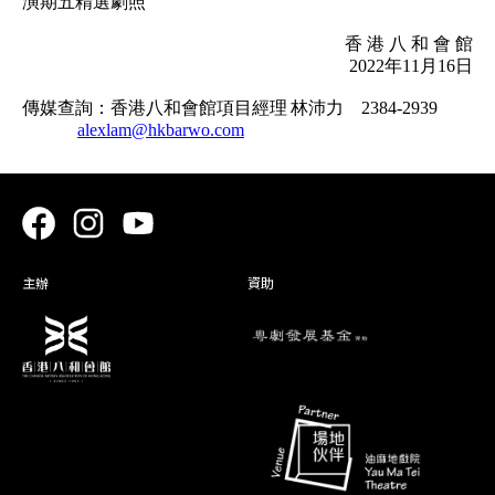
演期五精選劇照
香
港
八
和
會
館
2022
年
11
月
16
日
傳媒查詢：香港八和會館項目經理
林沛力
2384-2939
alexlam@hkbarwo.com
主辦
資助