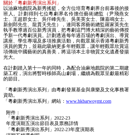
關於「粵劇新秀演出系列」
以油麻地戲院為新秀搖籃，全方位培育粵劇界台前幕後的接
班人。計劃得到七位粵劇界名伶擔任藝術總監（尹飛燕女
士、王超群女士、吳仟峰先生、吳美英女士、陳嘉鳴女士、
新劍郎先生、龍貫天先生），連同客席藝術總監羅家英先生
執手教導過百位新秀演員，把粵劇這門博大精深的藝術傳授
予新一代粵劇演員。計劃透過每年過百場的粵劇演出、導賞
講座、學生專場及多項推廣活動，向觀眾展示香港粵劇新秀
演員的實力，並藉此吸納更多年輕觀眾，讓年輕觀眾欣賞這
項傳統中國藝術的真善美，將這項本土非物質文化遺產發揚
光大。
在計劃踏入第十一年的同時，為配合油麻地戲院的第二期建
築工程，演出將暫時移師高山劇場，繼續為觀眾呈獻最精彩
的節目。
「粵劇新秀演出系列」由粵劇發展基金與康樂及文化事務署
資助。
「粵劇新秀演出系列」網站：
www.hkbarwoymt.com
附件：
「粵劇新秀演出系列」
2022-23
年度演期五演出節目表及票務詳情
「粵劇新秀演出系列」
2022-23
年度演期表