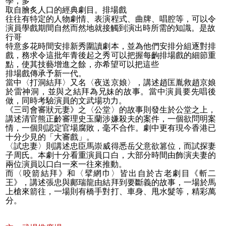
學，多
取自膾炙人口的經典劇目。
排場戲
往往有特定的人物劇情、表演程式、曲牌、唱腔等，可以令
演員學戲期間自然而然地就接觸到演出時所需的知識。是故
行哥
特意多花時間安排新秀圍讀劇本，並為他們安排分組逐對排
戲，務求令這批年青後起之秀可以把握每齣排場戲的細節重
點，使其技藝增進之餘，亦希望可以把這些
排場戲傳承予新一代
。
當中〈打洞結拜〉又名〈夜送京娘〉，講述趙匡胤救趙京娘
於雷神洞，並與之結拜為兄妹的故事。當中演員要先唱後
做，同時考驗演員的文武場功力。
《三司會審狀元妻》之〈公堂〉的故事則發生於公堂之上，
講述清官熊正齡審理史玉蘭涉嫌殺夫的案件，一個欲問明案
情，一個則認定官場腐敗，毫不合作。劇中更有現今香港已
十分少見的「大審戲」。
〈試忠妻〉則講述忠臣馬崇威得悉岳父意欲篡位，而試探妻
子周氏。本劇十分看重演員口白，大部分時間由飾演夫妻的
兩位演員以口白一來一往來推動。
而〈咬箭結拜》和〈擘網巾〉皆出自於古老劇目《斬二
王》，講述張忠與鄺瑞龍由結拜到要斷義的故事，一場於馬
上槍來箭往，一場則有橋手對打、車身、甩水髮等，精彩萬
分。