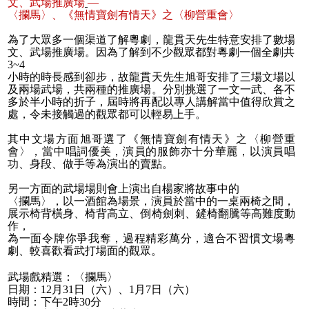
文、武場推廣場
—
〈攔馬〉、《無情寶劍有情天》之〈柳營重會〉
為了大眾多一個渠道了解粵劇，龍貫天先生特意安排了數場
文、武場推廣場。因為了解到不少觀眾都對粵劇一個全劇共
3~4
小時的時長感到卻步，故龍貫天先生旭哥安排了三場文場以
及兩場武場，共兩種的推廣場。分別挑選了一文一武、各不
多於半小時的折子，屆時將再配以專人講解當中值得欣賞之
處，令未接觸過的觀眾都可以輕易上手。
其中文場方面旭哥選了《無情寶劍有情天》之〈柳營重
會〉，當中唱詞優美，演員的服飾亦十分華麗，以演員唱
功、身段、做手等為演出的賣點。
另一方面的武場場則會上演出自
楊家將故事中的
〈攔馬〉，以一酒館為場景，演員於當中的一桌兩椅之間，
展示椅背橫身、椅背高立、倒椅劍刺、鏟椅翻騰等高難度動
作，
為一面令牌你爭我奪，過程精彩萬分，適合不習慣文場粵
劇、較喜歡看武打場面的觀眾。
武場戲精選：
〈
攔馬
〉
日期：
12
月
31
日（六）、
1
月
7
日（六）
時間：下午
2
時
30
分