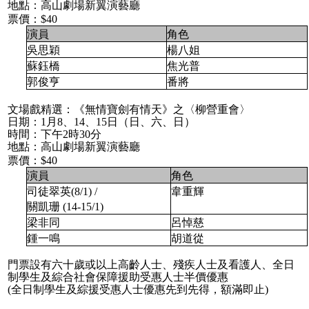
地點：
高山劇場新翼演藝廳
票價：
$40
演員
角色
吳思穎
楊八姐
蘇鈺橋
焦光普
郭俊亨
番將
文場戲精選：《無情寶劍有情天》之〈柳營重會〉
日期：
1
月
8
、
14
、
15
日（日、六、日）
時間：下午
2
時
30
分
地點：
高山劇場新翼演藝廳
票價：
$40
演員
角色
司徒翠英
(8/1) /
韋重輝
關凱珊
(14-15/1)
梁非同
呂悼慈
鍾一鳴
胡道從
門票設有六十歲或以上高齡人士、殘疾人士及看護人、全日
制學生及綜合社會保障援助受惠人士半價優惠
(
全日制學生及綜援受惠人士優惠先到先得，額滿即止
)