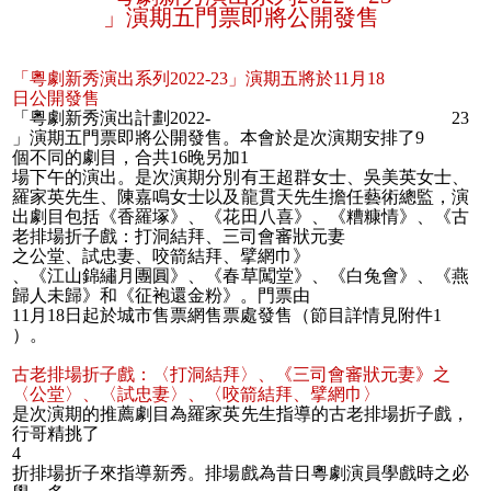
」演期五門票即將公開發售
「粵劇新秀演出系列
2022
-
23
」演期五將於
11
月
18
日公開發售
「粵劇新秀演出計劃
2022
-
23
」演期五門票即將公開發售。本會於是次演期安排了
9
個不同的劇目，合共
16
晚另加
1
場下午的演出。是次演期分別有王超群女士、吳美英女士、
羅家英先生、陳嘉鳴女士以及龍貫天先生擔任藝術總監，演
出劇目包括《香羅塚》、《花田八喜》、《糟糠情》、《古
老排場折子戲：打洞結拜、三司會審狀元妻
之公堂
、試忠妻、咬箭結拜
、擘網巾》
、《江山錦繡月團圓》、《春草闖堂》、《白兔會》、《燕
歸人未歸》和《征袍還金粉》。門票由
11
月
18
日起於城市售票網售票處發售（節目詳情見附件
1
）。
古老排場折子戲：〈打洞結拜〉、《三司會審狀元妻》之
〈公堂〉、〈試忠妻〉、〈咬箭結拜、擘網巾〉
是次演期的推薦劇目為羅家英先生指導的古老排場折子戲，
行哥精挑了
4
折排場折子來指導新秀。排場戲為昔日粵劇演員學戲時之必