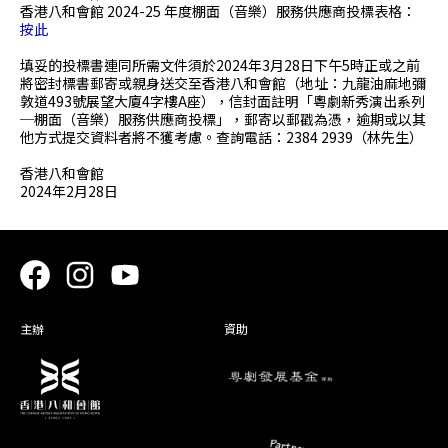
香港八和會館 2024-25 年度棚面（音樂）服務供應商投標表格：
按此
填妥的投標書連同所需文件須於2024年3月28日下午5時正或之前
將密封標書郵寄或親身送交至香港八和會館（地址：九龍油麻地彌
敦道493號展望大廈4字樓A座），信封面註明「粵劇新秀演出系列
─棚面（音樂）服務供應商投標」，郵寄以郵戳為憑，逾期或以其
他方式提交資料者將不獲考慮。查詢電話：2384 2939（林先生）
香港八和會館
2024年2月28日
主辦
資助