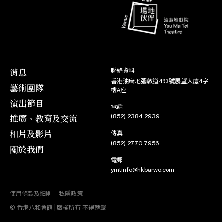
消息
聯絡資料
香港油麻地彌敦道493號展望大廈4字
藝術團隊
樓A座
演出節目
電話
推廣、教育及交流
(852) 2384 2939
相片及影片
傳真
(852) 2770 7956
關於我們
電郵
ymtinfo@hkbarwo.com
使用條款及細則
私隱政策
© 香港八和會館 | 版權所有 不得轉載