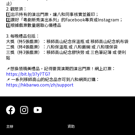
止）
2. 觀眾須：
1️⃣出示持有的演出門票，讓八和同事核實並蓋印；
2️⃣讚好「粵劇新秀演出系列」的Facebook專頁或Instagram；
3️⃣根據戲票數量選取心儀禮品
3. 每晚禮品包括：
大獎（持5張戲票）：移師高山紀念保溫瓶 或 移師高山紀念帆布袋
二獎（持4張戲票）：八和保溫瓶 或 八和飯碗 或 八和環保袋
三獎（持3張戲票）：移師高山紀念膠快勞 或 三色筆記簿 或 便利
貼
📌想換領精美禮品，記得要買演期四演出門票！網上訂票：
https://bit.ly/37y7TG7
📌 一系列移師高山的紀念品亦可到八和網頁訂購：
https://hkbarwo.com/zh/support
主辦
資助