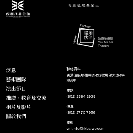
消息
聯絡資料
香港油麻地彌敦道493號展望大廈4字
藝術團隊
樓A座
演出節目
電話
推廣、教育及交流
(852) 2384 2939
相片及影片
傳真
(852) 2770 7956
關於我們
電郵
ymtinfo@hkbarwo.com