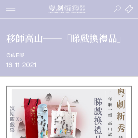
移師高山──「睇戲換禮品」
公佈日期
16. 11. 2021