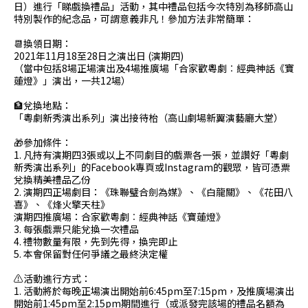
日）進行「睇戲換禮品」活動，其中禮品包括今次特別為移師高山
特別製作的紀念品，可謂意義非凡！參加方法非常簡單：
📆換領日期：
2021年11月18至28日之演出日 (演期四)
（當中包括8場正場演出及4場推廣場「合家歡粵劇︰經典神話《寶
蓮燈》」演出，一共12場）
🏦兌換地點：
「粵劇新秀演出系列」演出接待枱（高山劇場新翼演藝廳大堂）
🎁參加條件：
1. 凡持有演期四3張或以上不同劇目的戲票各一張，並讚好「粵劇
新秀演出系列」的Facebook專頁或Instagram的觀眾，皆可憑票
兌換精美禮品乙份
2. 演期四正場劇目：《珠聯璧合劍為媒》、《白龍關》、《花田八
喜》、《烽火擎天柱》
演期四推廣場：合家歡粵劇︰經典神話《寶蓮燈》
3. 每張戲票只能兌換一次禮品
4. 禮物數量有限，先到先得，換完即止
5. 本會保留對任何爭議之最終決定權
⚠️活動進行方式：
1. 活動將於每晚正場演出開始前6:45pm至7:15pm，及推廣場演出
開始前1:45pm至2:15pm期間進行（或派發完該場的禮品名額為