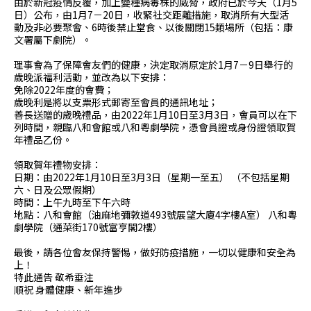
由於新冠疫情反覆，加上變種病毒株的威脅，政府已於今天（1月5
日）公布，由1月7－20日，收緊社交距離措施，取消所有大型活
動及非必要聚會、6時後禁止堂食、以後關閉15類場所（包括：康
文署屬下劇院）。
理事會為了保障會友們的健康，決定取消原定於1月7－9日舉行的
歲晚派福利活動，並改為以下安排：
免除2022年度的會費；
歲晚利是將以支票形式郵寄至會員的通訊地址；
善長送贈的歲晚禮品，由2022年1月10日至3月3日，會員可以在下
列時間，親臨八和會館或八和粵劇學院，憑會員證或身份證領取賀
年禮品乙份。
領取賀年禮物安排：
日期：由2022年1月10日至3月3日（星期一至五） （不包括星期
六、日及公眾假期）
時間：上午九時至下午六時
地點：八和會館（油麻地彌敦道493號展望大廈4字樓A室） 八和粵
劇學院（通菜街170號富亨閣2樓）
最後，請各位會友保持警惕，做好防疫措施，一切以健康和安全為
上！
特此通告 敬希垂注
順祝 身體健康、新年進步