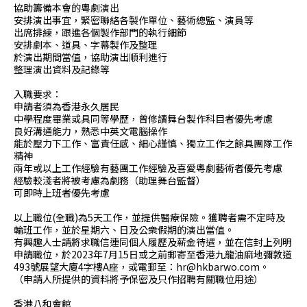
協助籌備本會的粵劇演出
安排演出事宜，緊密聯絡各製作單位、藝術總監、演員等
出席排練，跟進各個製作部門的執行細節
安排劇本、道具、字幕製作及整理
於演出期間當值，協助演出順利進行
整理演出資料及記錄等
入職要求：
申請者須為香港永久居民
中學程度畢業或具同等學歷，曾修讀舞台製作科目者優先考慮
良好溝通能力，熟悉中英文電腦操作
能於壓力下工作、富責任感、細心謹慎、獨立工作之餘具團隊工作
精神
兩年或以上工作經驗有藝團工作經驗及喜愛粵劇藝術者優先考慮
經驗較淺者將被考慮為劇務（助理舞台監督）
可即時上班者優先考慮
以上職位(全職)為5天工作，並提供醫療保險。獲聘者需不定時及
輪班工作，並於星期六、日及公衆假期的演出當值。
有興趣人士請將求職信連同個人履歷及薪金待遇，並在信封上列明
申請職位，於2023年7月15日或之前郵寄至香港九龍油麻地彌敦道
493號展望大廈4字樓A座，或電郵至：hr@hkbarwo.com。
（申請人所提供的資料將予保密及只作招聘有關職位用途）
香港八和會館