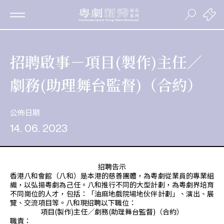
招聘啟事－項目(製作)主任／
劇務(助理舞台監督)（合約）
公佈日期
14. 06. 2023
招聘告示
香港八和會館（八和）是本港的慈善團體，為粵劇從業員的專業組
織，以弘揚粵劇為己任。八和推行不同的大型計劃，為粵劇界培育
不同崗位的人才，包括：「油麻地戲院場地伙伴計劃」、演出、展
覽、交流項目等。八和現招聘以下職位：
項目(製作)主任／劇務(助理舞台監督)（合約）
職責：