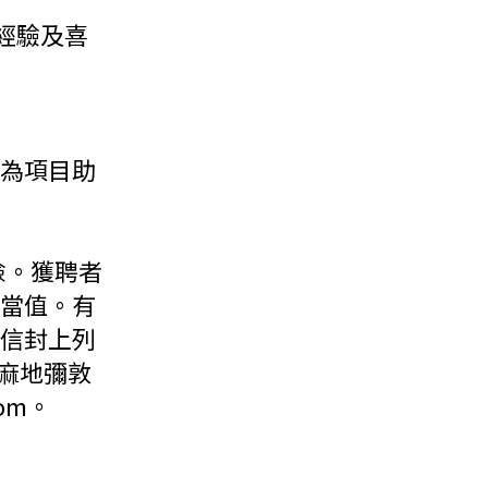
工作經驗及喜
為項目助
險。獲聘者
當值。有
信封上列
油麻地彌敦
om。