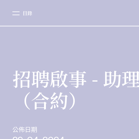
目錄
招聘啟事 - 
（合約）
公佈日期