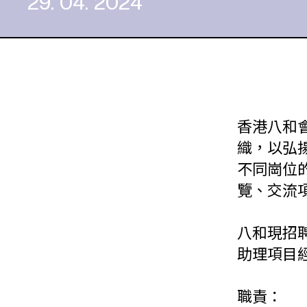
29. 04. 2024
香港八和
織，以弘
不同崗位
覽、交流
八和現招
助理項目
職責：