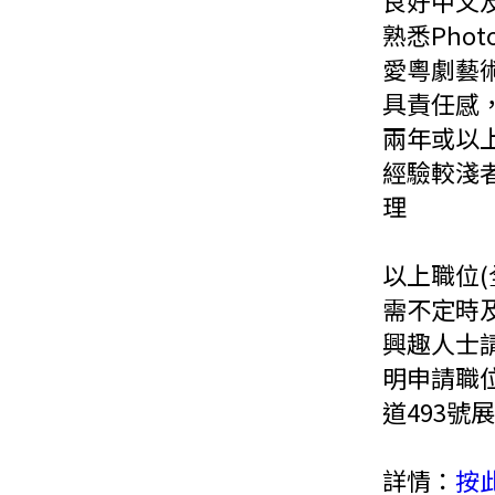
良好中文
熟悉Phot
愛粵劇藝
具責任感
兩年或以
經驗較淺
理
以上職位
需不定時
興趣人士
明申請職位
道493號
詳情：
按