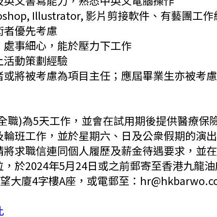
及英文書寫能力，熟悉中英文電腦操作
oshop, Illustrator, 影片剪接軟件、有藝團
術者優先考慮
，處事細心，能於壓力下工作
上活動策劃經驗
者或將被考慮為項目主任；應屆畢業生亦被考慮
(全職)為5天工作，並會在試用期後提供醫療保
及輪班工作，並於星期六、日及公衆假期的演出
請將求職信連同個人履歷及薪金待遇要求，並在
，於2024年5月24日或之前郵寄至香港九龍
展望大廈4字樓A座，或電郵至：hr@hkbarwo.c
此