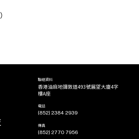
）
聯絡資料
香港油麻地彌敦道493號展望大廈4字
樓A座
電話
(852) 2384 2939
流
傳真
(852) 2770 7956