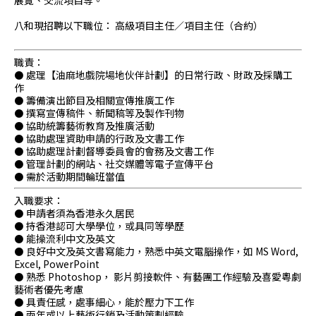
展覽、交流項目等。
八和現招聘以下職位： 高級項目主任／項目主任（合約）
職責：
⚫ 處理【油麻地戲院場地伙伴計劃】的日常行政、財政及採購工
作
⚫ 籌備演出節目及相關宣傳推廣工作
⚫ 撰寫宣傳稿件、新聞稿等及製作刊物
⚫ 協助統籌藝術教育及推廣活動
⚫ 協助處理資助申請的行政及文書工作
⚫ 協助處理計劃督導委員會的會務及文書工作
⚫ 管理計劃的網站、社交媒體等電子宣傳平台
⚫ 需於活動期間輪班當值
入職要求：
⚫ 申請者須為香港永久居民
⚫ 持香港認可大學學位，或具同等學歷
⚫ 能操流利中文及英文
⚫ 良好中文及英文書寫能力，熟悉中英文電腦操作，如 MS Word,
Excel, PowerPoint
⚫ 熟悉 Photoshop， 影片剪接軟件、有藝團工作經驗及喜愛粵劇
藝術者優先考慮
⚫ 具責任感，處事細心，能於壓力下工作
⚫ 兩年或以上藝術行銷及活動策劃經驗