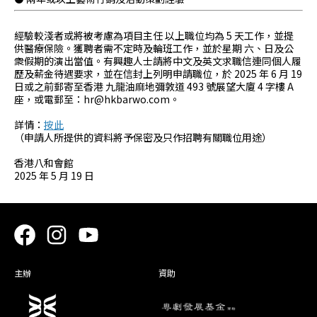
經驗較淺者或將被考慮為項目主任 以上職位均為 5 天工作，並提
供醫療保險。獲聘者需不定時及輪班工作，並於星期 六、日及公
衆假期的演出當值。有興趣人士請將中文及英文求職信連同個人履
歷及薪金待遇要求，並在信封上列明申請職位，於 2025 年 6 月 19
日或之前郵寄至香港 九龍油麻地彌敦道 493 號展望大廈 4 字樓 A
座，或電郵至：hr@hkbarwo.com。
詳情：
按此
（申請人所提供的資料將予保密及只作招聘有關職位用途）
香港八和會館
2025 年 5 月 19 日
主辦
資助