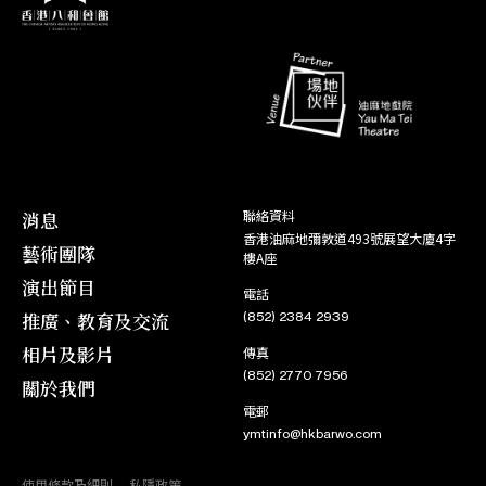
消息
聯絡資料
香港油麻地彌敦道493號展望大廈4字
藝術團隊
樓A座
演出節目
電話
推廣、教育及交流
(852) 2384 2939
相片及影片
傳真
(852) 2770 7956
關於我們
電郵
ymtinfo@hkbarwo.com
使用條款及細則
私隱政策