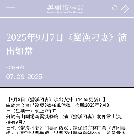
2025年9月7日《蠻漢刁妻》演
出如常
公佈日期
07. 09. 2025
【
月
日《蠻漢刁妻》演出安排（
更新）】
9
8
14:55
由於天文台已改發
號強風信號，今晚
年
月
3
2025
9
8
日（星期一）晚上
時
7
30
分於高山劇場新翼演藝廳上演《蠻漢刁妻》將如常上演。
持有
月
9
7
日晚《蠻漢刁妻》門票的觀眾，請保留完整門票（連同票
根）以辦理退票手續，退票安排將會稍後公布，並留意本