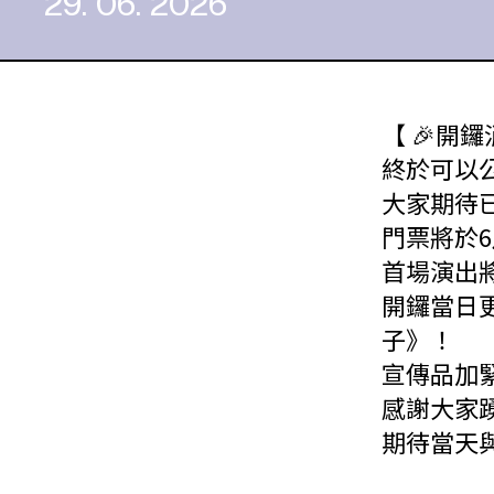
29. 06. 2026
【 🎉開鑼
終於可以公
大家期待已
門票將於
首場演出
開鑼當日
子》！
宣傳品加
感謝大家
期待當天