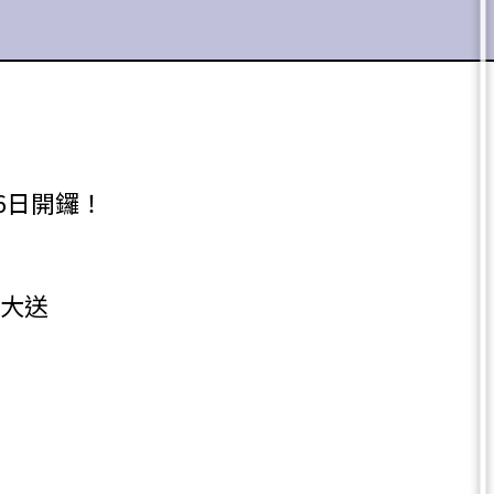
6日開鑼！
大送