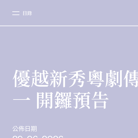
目錄
優越新秀粵劇傳承
一 開鑼預告
公佈日期