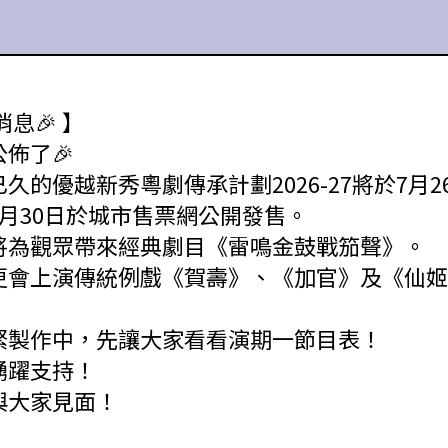
消息🎉 】
佈了🎉
久的優越新秀粵劇傳承計劃2026-27將於7月2
6月30日於城市售票網公開發售。
將為觀眾帶來經典劇目《雷鳴金鼓戰笳聲》。
更會上演傳統例戲《賀壽》、《加官》及《仙姬
緊製作中，先讓大家看看演期一節目表！
踴躍支持！
與大家見面！