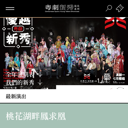
Loaded
:
100.00%
全年演期表
1
/
1
我們的新秀
最新演出
桃花湖畔鳳求凰