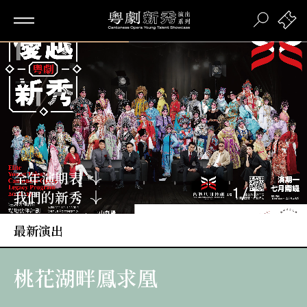
Loaded
:
100.00%
全年演期表
1
/
1
我們的新秀
最新演出
桃花湖畔鳳求凰