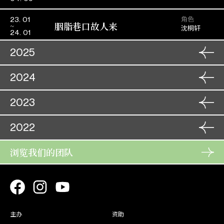
角色
23. 01
胭脂巷口故人来
沈桐轩
24. 01
2025
角色
04. 12
2024
宝剑重挥万丈虹
吕雁秋
05. 12
角色
09. 11
2023
粤剧六柱巡礼–生角导赏专场
角色
赵 宠
02. 12
10. 11
紫钗记
李 益
03. 12
粤剧‧文化推广场︰「三生
角色
2022
25. 11
角色
李 益
03. 11
石上寻钗影」《紫钗记》之
百战荣归迎彩凤
角色
赵无畏
30. 11
25. 11
05. 11
楼台会
〈拾钗〉及〈据理争夫〉
角色
浏览我们的团队
26. 11
梁山伯
穆桂英大破洪州
01. 12
还乡
27. 11
角色
03. 08
角色
24. 11
百战荣归迎彩凤
角色
韩无敌
戎马金戈万里情
17. 10
杨继业
04. 08
剑底娥眉是我妻
角色
马俊生
25. 11
24. 11
18. 10
玉郎三戏女将军
必贵 / 嘉靖
25. 11
角色
王
合家欢粤剧︰西游记之〈猴
27. 07
角色
22. 11
角色
牛魔王（3-
狮吼记
06. 01
主办
资助
宋 帝
王巧借芭蕉扇〉
春花笑六郎
04. 08
孟 益
4/8）
23. 11
角色
20. 11