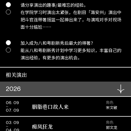
请分享演出的趣事/最难忘的经验。
在学院学习时演出太紧张，在剧目「潞安州」演出中
把斗官连带著摇篮一起捧出来了，与演戏对手对视场
面十分尴尬⋯⋯
加入成为八和粤剧新秀后最大的得著？
能从八和粤剧新秀计划中学习更多知识，丰富自己的
演出经验，有更多的演出机会。
相关演出
2026
角色
06. 09
胭脂巷口故人来
宋文敏
07. 09
角色
03. 09
痴凤狂龙
郭文龙
04. 09