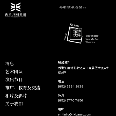
07. 01
状元打更
刘勇
21. 11
角色
角色
31. 07
22. 10
洛神
红了樱桃碎了心
曹 丕
孔桂芬
02. 08
23. 10
合家欢粤剧︰孙悟空之〈闹
角色
20. 08
虾 精
龙宫〉
28. 08
角色
角色
24. 07
16. 10
情侠闹璇宫
秦淮月照状元还
张剑秋
黄仲芳
25. 07
17. 10
角色
17. 08
活命金牌
华雄太子
18. 08
角色
角色
22. 06
14. 10
六月雪
龙凤争挂帅
蔡昌宗
上官云龙
23. 06
15. 10
角色
20. 07
白兔会
李洪信
21. 07
1950-1960经典粤剧戏宝欣赏
角色
角色
20. 01
消息
联络资料
万世流芳张玉乔
14. 10
陈子壮
韦重辉
︰ 《无情宝剑有情天》之
香港油麻地弥敦道493号展望大厦4字
21. 01
艺术团队
15. 10
楼A座
〈琴箫怨〉
角色
演出节目
18. 01
电话
一柱擎天双虎将
周 清
合家欢粤剧︰孙悟空之〈闹
角色
19. 01
05. 08
推广、教育及交流
(852) 2384 2939
虾 精
龙宫〉
17. 09
相片及影片
传真
角色
10. 01
西游记 之 火城香国
猪八戒
(852) 2770 7956
关于我们
角色
11. 01
14. 09
春花笑六郎
孟怀穆
电邮
15. 09
ymtinfo@hkbarwo.com