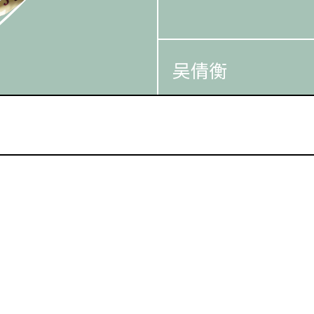
吴倩衡
李晴茵
白兔会
帝女花
红菱巧破无头案