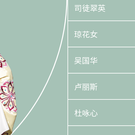
司徒翠英
琼花女
吴国华
卢丽斯
杜咏心