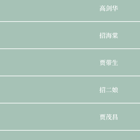
高剑华
招海棠
贾带生
招二娘
贾茂昌