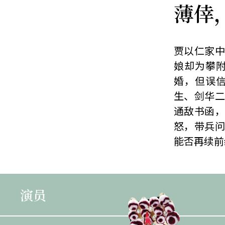
薄倖
贾以仁家中
娘却为攀
婚，但误
生、剑华二
通敌书函，
怒，带兵问
能否再续前
演员