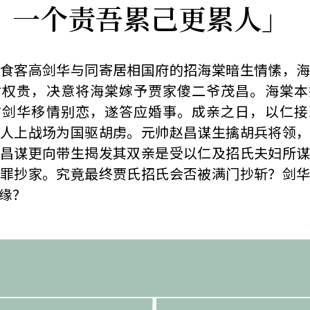
，一个责吾累己更累人」
食客高剑华与同寄居相国府的招海棠暗生情愫，
附权贵，决意将海棠嫁予贾家傻二爷茂昌。海棠本
信剑华移情别恋，遂答应婚事。成亲之日，以仁接
人上战场为国驱胡虏。元帅赵昌谋生擒胡兵将领
昌谋更向带生揭发其双亲是受以仁及招氏夫妇所
罪抄家。究竟最终贾氏招氏会否被满门抄斩？剑
缘？