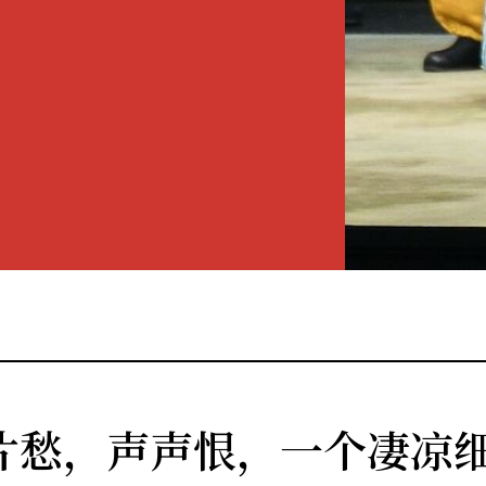
片愁，声声恨，一个凄凉