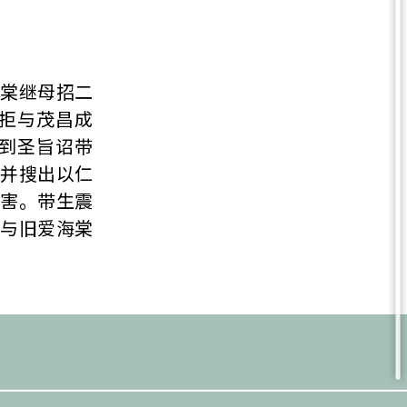
海棠继母招二
拒与茂昌成
到圣旨诏带
，并搜出以仁
谋害。带生震
华与旧爱海棠