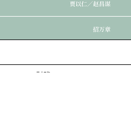
贾以仁／赵昌谋
招万章
贾如珍
艺术总监
新剑郎
艺术总监
新剑郎
艺术总监
龙贯天